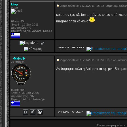
ktop
Δημοσιεύθηκε: 17/11/2011, 15:32
Θέμα δημοσίευ
μαμά
κρίμα αν έχει κλείσει ... πάντος εκτός από κά
magnecor τα κόκκινα
Ηλικία: 45
Ένταξη: 16 Σεπ 2011
Δημοσιεύσεις: 9
Περιοχή: Aghia Varvara, Egaleo
_-MaNo$-_
Δημοσιεύθηκε: 18/11/2011, 11:23
Θέμα δημοσίευ
3ο στάδιο
Αν θυμαμαι καλα η Autopro τα εφερνε. δοκιμασ
Ηλικία: 50
Ένταξη: 30 Σεπ 2005
Δημοσιεύσεις: 707
Περιοχή: Aθηνα Χαλανδρι
Επισκόπηση όλων τ