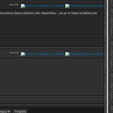
 είπα μήπως ξερεις κάποιος κάτι παραπάνω... εεε με το δώρο με βλέπω για