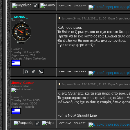
_-MaNo$-_
Δημοσιεύθηκε: 17/11/2011, 11:06
Θέμα δημοσίευ
3ο στάδιο
Καλη σου μερα.
Τα 5star τα ξερω εγω και τα ειχα και στο δικο
Πρεπει να τα εχει καποιος εδω Ελλαδα αλλα δε
Θα ψαξω και θα σου στειλω μνμ αν τον βρω.
Εγω τα ειχα φερει απεξω.
Ηλικία: 50
Ένταξη: 30 Σεπ 2005
Δημοσιεύσεις: 707
Περιοχή: Aθηνα Χαλανδρι
Jimmy_Caesar
Δημοσιεύθηκε: 17/11/2011, 11:27
Θέμα δημοσίευ
Administrator
Κι εγώ 5Star έχω, και τα είχα πάρει από εδώ, 
Ηλικία: 58
Τα χαρακτηριστικά τους ήταν όπως τα λέει ο Μ
Ένταξη: 30 Σεπ 2005
Μάλλον όμως έχει κλείσει η εταιρία, όπως φαίν
Δημοσιεύσεις: 3060
Περιοχή: Πειραιάς
_________________
Fun Is Not A Straight Line