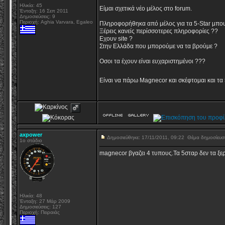
Ηλικία: 45
Είμαι σχετικά νέο μέλος στο forum.
Ένταξη: 16 Σεπ 2011
Δημοσιεύσεις: 9
Περιοχή: Aghia Varvara, Egaleo
Πληροφορήθηκα από μέλος για τα 5-Star μπο
Ξέρεις κανείς περίσσοτερες πληροφορίες ??
Εχουν site ?
Στην Ελλάδα που μπορούμε να τα βρούμε ?
Οσοι τα έχουν είναι ευχαριστημένοι ???
Είναι να πάρω Magnecor και σκέφτομαι και τα 5
axpower
Δημοσιεύθηκε: 17/11/2011, 09:22
Θέμα δημοσίευ
1o στάδιο
magnecor βγαζει 4 τυπους.Τα 5σταρ δεν τα ξε
Ηλικία: 48
Ένταξη: 27 Μάρ 2009
Δημοσιεύσεις: 127
Περιοχή: Πειραιάς