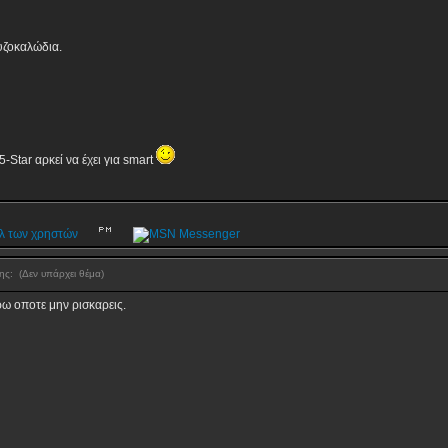
υζοκαλώδια.
-Star αρκεί να έχει για smart
σης:
(Δεν υπάρχει θέμα)
ρω οποτε μην ρισκαρεις.