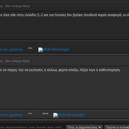
σης:
(Δεν υπάρχει θέμα)
ποια λίγα site στην ελλάδα (1-2 και για honda) δεν βρήκα πουθενά καμία αναφορά, κι
σης:
(Δεν υπάρχει θέμα)
ε να παρεις τηλ να ρωτησεις η αλλιως φερτα απεξω. Αξιζει λιγο η καθυστερηση.
ων Δημοσιεύσεων που έγιναν πριν από: