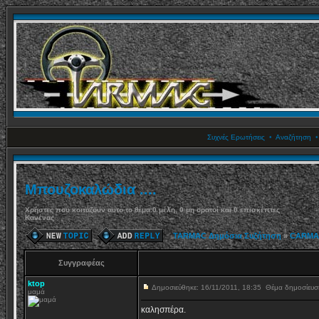
Συχνές Ερωτήσεις
•
Αναζήτηση
Μπουζοκαλώδια ....
Χρήστες που κοιτάζουν αυτό το θέμα:0 μέλη, 0 μη ορατοί και 0 επισκέπτες
Κανένας
TARMAC Δημόσια Συζήτηση
»
CARMA
Συγγραφέας
ktop
Δημοσιεύθηκε: 16/11/2011, 18:35
Θέμα δημοσίευ
μαμά
καλησπέρα.