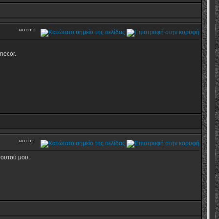
gnecor.
 τουτού μου.