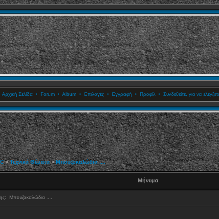
•
Αρχική Σελίδα
•
Forum
•
Album
•
Επιλογές
•
Εγγραφή
•
Προφίλ
•
Συνδεθείτε, για να ελέγξ
C
»
Τεχνικά Θέματα
»
Μπουζοκαλώδια ....
Μήνυμα
σης:
Μπουζοκαλώδια ....