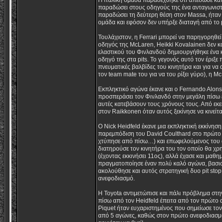
Η ιταλική ομάδα παραδέχθηκε ότι απέδωσε κάτω
παραδώσει στους οδηγούς της ένα ανταγωνιστι
παραδώσει τη δεύτερη θέση στον Massa, ήταν
ομάδα και εφόσον δεν υπήρξε διαταγή από το p
Τουλάχιστον, η Ferrari μπορεί να παρηγορηθ
οδηγός της McLaren, Heikki Kovalainen δεν κ
ελαστικού του Φινλανδού δημιουργήθηκε ένα κ
οδηγό της στα pits. To γεγονός αυτό τον έριξ
πνευματικές βαλβίδες του κινητήρα και για ν
τον team mate του για να του ρίξει γύρο), η M
Eκπληκτικό αγώνα έκανε και ο Fernando Alonso
προσπεράσει τον Φινλανδό στην μεγάλη πίσω ευθ
αυτές κατεβάσουν τους χρόνους τους. Από εκεί
στον Raikkonen όταν αυτός ξεκίνησε να κινείτα
Ο Nick Heidfeld έκανε μια εκπληκτική εκκίνηση, 
παρεμπόδιση του David Coulthard στο πρώτο 
χτύπησε από πίσω…) και επωφελούμενος του ατ
διατηρούσε τον κινητήρα του τον οποίο θα χρη
(έχοντας εκκινήσει 11ος), αλλά έχασε και μαθ
πραγματοποίησε έναν πολύ καλό αγώνα, βασισμ
ακολούθησε και αυτός στρατηγική δυο pit stop
ανεφοδιασμό.
Η Toyota αντιμετώπισε και πάλι πρόβλημα στη
πίσω από τον Heidfeld έπειτα από τον πρώτο 
Piquet ήταν ευχαριστημένος που σημείωσε τον
από 5 αγώνες, καθώς στον πρώτο ανεφοδιασμό