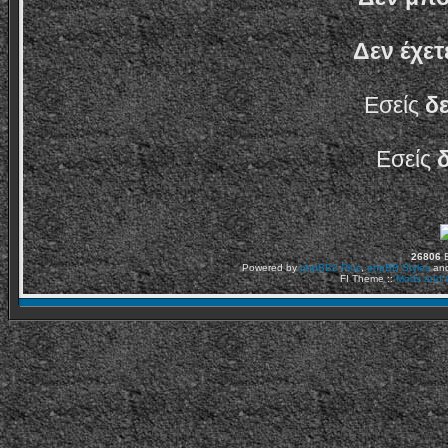
Δεν έχετ
Εσείς
δ
Εσείς
26806
Ε
Powered by
phpBB2
Plus
,
phpBB Styles
an
FI Theme ::
Mods and C