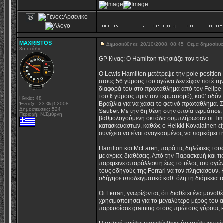
MAXRISTOS
Δημοσιεύθηκε: 20/10/2008, 08:45
Θέμα δημοσίευ
3ο στάδιο
GP Κίνας: Ο Hamilton πλησιάζει τον τίτλο
O Lewis Hamilton μετέτρεψε την pole position 
στους 56 γύρους του αγώνα δεν είχαν ποτέ τη
διαφορά του στο πρωτάθλημα από τον Felipe 
του 6 γύρους πριν τον τερματισμό), καθ’ οδό
Ηλικία: 48
Βραζιλία για να χάσει το φετινό πρωτάθλημα.
Ένταξη: 23 Φεβ 2008
Δημοσιεύσεις: 524
Sauber. Με την 6η θέση στην οποία τερμάτισε, 
Περιοχή: Ν.Σμύρνη
βαθμολογούμενη οκτάδα συμπλήρωσαν οι Timo
κατασκευαστών, καθώς ο Heikki Kovalainen είχε
συνέχεια να είναι αναγκασμένος να παρκάρει 
Hamilton και McLaren, παρά τις δηλώσεις τους
με άγριες διαθέσεις. Από την Παρασκευή και τ
παρέμεινε απαράλλακτη έως το τέλος του αγώνα
τους οδηγούς της Ferrari να τον πλησιάσουν.
οδήγησε υποδειγματικά καθ’ όλη τη διάρκεια 
Οι Ferrari, γνωρίζοντας ότι διαθέτει ένα μονο
χρησιμοποιήσει για το μεγαλύτερο μέρος του 
παρουσίασε graining στους πρώτους γύρους κ