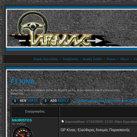
Συχνές Ερωτήσεις
•
Αναζήτηση
•
Αρχική Σελίδα
•
Forum
•
Album
•
Επ
F1 ΚΙΝΑ
Χρήστες που κοιτάζουν αυτό το θέμα:0 μέλη, 0 μη ορατοί και 0 επισκέπτες
Κανένας
TARMAC Δημόσια Συζήτηση
»
MOTOR
Συγγραφέας
MAXRISTOS
Δημοσιεύθηκε: 17/10/2008, 12:03
Θέμα δημοσίευ
3ο στάδιο
GP Κίνας: Ελεύθερες δοκιμές Παρασκευής