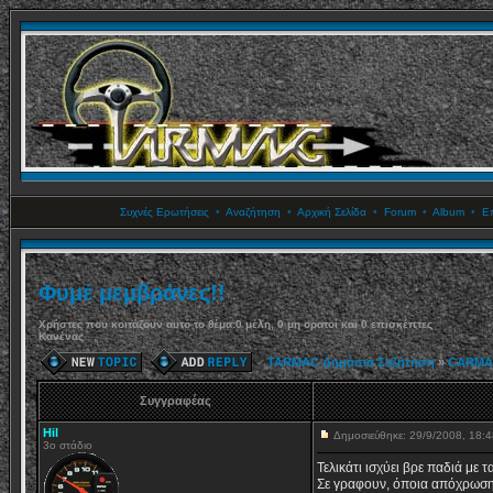
Συχνές Ερωτήσεις
•
Αναζήτηση
•
Αρχική Σελίδα
•
Forum
•
Album
•
Επ
Φυμέ μεμβράνες!!
Χρήστες που κοιτάζουν αυτό το θέμα:0 μέλη, 0 μη ορατοί και 0 επισκέπτες
Κανένας
TARMAC Δημόσια Συζήτηση
»
CARMA
Συγγραφέας
Hil
Δημοσιεύθηκε: 29/9/2008, 18
3ο στάδιο
Τελικάτι ισχύει βρε παδιά με τ
Σε γραφουν, όποια απόχρωση κα