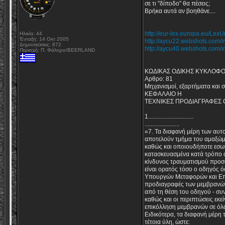
σε τι "δίποδο" θα πέσεις;
Βρήκα αυτά αν βοηθάνε....
http://eur-lex.europa.eu/L
Ηλικία: 44
Ένταξη: 14 Οκτ 2005
http://aycu22.webshots.com
Δημοσιεύσεις: 872
http://aycu40.webshots.com
Περιοχή: Π. Φάληρο/BEERLAND
ΚΩΔΙΚΑΣ ΟΔΙΚΗΣ ΚΥΚΛΟΦΟ
Αρθρο: 81
Μηχανισμοί, εξαρτήματα και 
ΚΕΦΑΛΑΙΟ Η
ΤΕΧΝΙΚΕΣ ΠΡΟΔΙΑΓΡΑΦΕΣ
1..............................
.......................
«7. Τα διαφανή μέρη των αυτ
αποτελούν τμήμα του αμαξώμ
καθώς και οποιουδήποτε εσωτε
κατασκευασμένα κατά τρόπο ώ
κίνδυνος τραυματισμού προσώ
είναι ορατός τόσο ο οδηγός ό
Υπουργών Μεταφορών και Επικ
προδιαγραφές των μεμβρανών
από τη θέση του οδηγού - συν
καθώς και οι περιπτώσεις εκεί
επικόλληση μεμβρανών σε όλ
Ειδικότερα, τα διαφανή μέρη
τέτοια ύλη, ώστε: