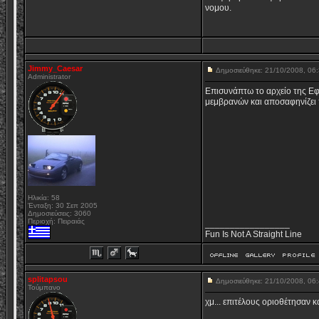
νομου.
Jimmy_Caesar
Δημοσιεύθηκε: 21/10/2008, 0
Administrator
Επισυνάπτω το αρχείο της Εφ
μεμβρανών και αποσαφηνίζει πλ
Ηλικία: 58
Ένταξη: 30 Σεπ 2005
Δημοσιεύσεις: 3060
Περιοχή: Πειραιάς
_________________
Fun Is Not A Straight Line
splitapsou
Δημοσιεύθηκε: 21/10/2008, 0
Τούμπανο
χμ... επιτέλους οριοθέτησαν κα