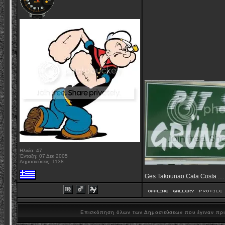
_________________
Ηλικία: 47
Ένταξη: 07 Δεκ 2005
Δημοσιεύσεις: 1138
Ges Takounao Cala Costa .... 
Επισκόπηση όλων των Δημοσιεύσεων που έγιναν πρ