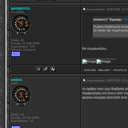
MAXRISTOS
Δημοσιεύθηκε: 29/9/2008, 22
3ο στάδιο
stickers!!! Έγραψε:

Επ
Η μονη περιπτωση να μην
Σε αυτην την περιπτωση σ
Ηλικία: 48
Ένταξη: 23 Φεβ 2008
Δημοσιεύσεις: 524
θα συμφωνήσω.
Περιοχή: Ν.Σμύρνη
_________________
emilios
Δημοσιεύθηκε: 29/9/2008, 22
μαμά
το αρθρο που εχω διαβαση απλ
συμφωνησω οτι εινα κ απο των
φοραω λουμαρ αλουλαιτ.εινα 
Ηλικία: 40
Ένταξη: 22 Σεπ 2008
Δημοσιεύσεις: 12