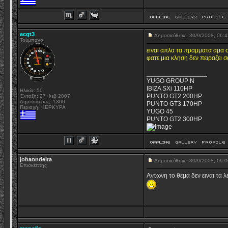
acgt3
Δημοσιεύθηκε: 30/9/2008, 06
Τούμπανο
ειναι απλα τα πραμματα αμα σ
φατε μια κληση δεν πειραζει 
_________________
YUGO GROUP N
IBIZA SXi 110HP
Ηλικία: 50
PUNTO GT2 200HP
Ένταξη: 27 Φεβ 2007
Δημοσιεύσεις: 1300
PUNTO GT3 170HP
Περιοχή: ΚΕΡΚΥΡΑ
YUGO 45
PUNTO GT2 300HP
johanndelta
Δημοσιεύθηκε: 30/9/2008, 09
Επισκέπτης
Αντωνη το θεμα δεν ειναι τα λε