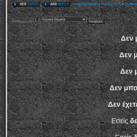
TARMAC Δημόσια Συζήτηση
»
CARMA
Μετάβαση στη:
Δεν 
Δεν 
Δεν 
Δεν μπο
Δεν έχετ
Εσείς
δ