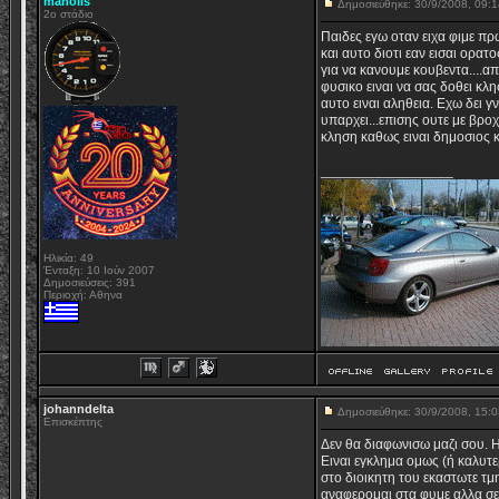
manolis
Δημοσιεύθηκε: 30/9/2008, 09
2ο στάδιο
Παιδες εγω οταν ειχα φιμε πρ
και αυτο διοτι εαν εισαι ορα
για να κανουμε κουβεντα....α
φυσικο ειναι να σας δοθει κλ
αυτο ειναι αληθεια. Εχω δει 
υπαρχει...επισης ουτε με βρο
κληση καθως ειναι δημοσιος 
_________________
Ηλικία: 49
Ένταξη: 10 Ιούν 2007
Δημοσιεύσεις: 391
Περιοχή: Αθηνα
johanndelta
Δημοσιεύθηκε: 30/9/2008, 15
Επισκέπτης
Δεν θα διαφωνισω μαζι σου. Η
Ειναι εγκλημα ομως (ή καλυτε
στο διοικητη του εκαστωτε τμ
αναφερομαι στα φυμε αλλα σε 