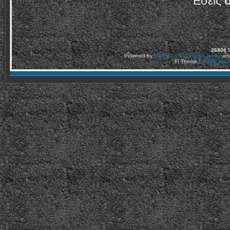
Εσείς
26806
Ε
Powered by
phpBB2
Plus
,
phpBB Styles
an
FI Theme ::
Mods and C