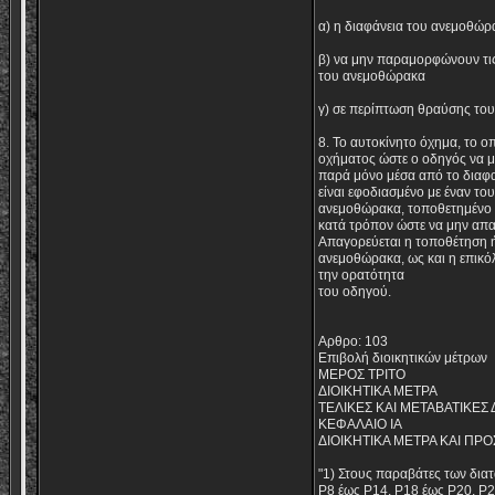
α) η διαφάνεια του ανεμοθώρ
β) να μην παραμορφώνουν τις 
του ανεμοθώρακα
γ) σε περίπτωση θραύσης τους
8. Το αυτοκίνητο όχημα, το ο
οχήματος ώστε ο οδηγός να μ
παρά μόνο μέσα από το διαφα
είναι εφοδιασμένο με έναν τ
ανεμοθώρακα, τοποθετημένο σ
κατά τρόπον ώστε να μην απαι
Απαγορεύεται η τοποθέτηση 
ανεμοθώρακα, ως και η επικό
την ορατότητα
του οδηγού.
Αρθρο: 103
Επιβολή διοικητικών μέτρων
ΜΕΡΟΣ ΤΡΙΤΟ
ΔΙΟΙΚΗΤΙΚΑ ΜΕΤΡΑ
ΤΕΛΙΚΕΣ ΚΑΙ ΜΕΤΑΒΑΤΙΚΕΣ 
ΚΕΦΑΛΑΙΟ ΙΑ
ΔΙΟΙΚΗΤΙΚΑ ΜΕΤΡΑ ΚΑΙ ΠΡΟ
"1) Στους παραβάτες των διατ
Ρ8 έως Ρ14, Ρ18 έως Ρ20, Ρ25,