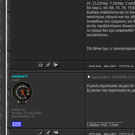
στ', ζ'),12παρ. 7,16παρ. 2 και
54 παρ.1, 64, 68, 70, 78, 79
Κώδικα επιβάλλεται και το δι
ικανότητας οδηγού και της ά
πινακίδων του οχήματος για 
αυτής προβλεπόμενο διοικητι
το όχημα δεν έχει ασφαλισθεί
αυτοκινήτων.
Στη Bmw έχω, ο προηγούμενο
stickers!!!
Δημοσιεύθηκε: 29/9/2008, 20
μαμά
Η μονη περιπτωση να μην σε 
Σε αυτην την περιπτωση σε χαιρ
Ηλικία: 41
Ένταξη: 21 Αύγ 2008
Δημοσιεύσεις: 42
_________________
1.800cc VVC 17nm