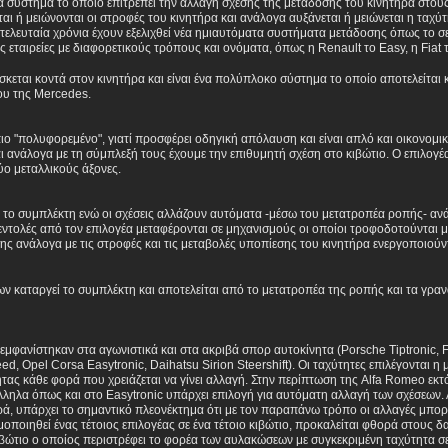
να σύστημα το οποίο επιτρέπει την αλλαγή σχέσης της μετάδοσης του κινητήρα στους
αι ή μειώνονται οι στροφές του κινητήρα και ανάλογα αυξάνεται ή μειώνεται η ταχύ
 τελευταία χρόνια έχουν εξελιχθεί νέα ημιαυτόματα συστήματα μετάδοσης όπως το 
 εταιρείες με διαφορετικούς τρόπους και ονόματα, όπως η Renault το Easy, η Fiat τ
σκεται κοντά στον κινητήρα και είναι ένα πολύπλοκο σύστημα το οποίο αποτελείται
ου της Mercedes.
 πιο "πολυφορεμένο", γιατί προσφέρει οδηγική απόλαυση και είναι απλό και οικονομι
ι ανάλογα με τη σύμπλεξή τους έχουμε την επιθυμητή σχέση στο κιβώτιο. Ο επιλογέα
ύο μεταλλικούς άξονες.
 το συμπλέκτη ενώ οι σχέσεις αλλάζουν αυτόματα -μέσω του μετατροπέα ροπής- ανάλ
εντολές από τον επιλογέα μεταφέρονται σε μηχανισμούς οι οποίοι τροφοδοτούνται μ
ης ανάλογα με τις στροφές και τις μεταβολές υποπίεσης του κινητήρα ενεργοποιού
ν καταργεί το συμπλέκτη και αποτελείται από το μετατροπέα της ροπής και τα γρα
 εμφανίστηκαν στα αγωνιστικά και στα ακριβά σπορ αυτοκίνητα (Porsche Tiptronic, F
, Opel Corsa Easytronic, Daihatsu Sirion Steershift). Οι ταχύτητες επιλέγονται η 
ητας κάθε φορά που χρειάζεται να γίνει αλλαγή. Στην περίπτωση της Alfa Romeo εκ
λληλα όπως και στο Easytronic υπάρχει επιλογή για αυτόματη αλλαγή των σχέσεων. 
ρά, υπάρχει το σημαντικό πλεονέκτημα ότι με τον παραπάνω τρόπο οι αλλαγές μπορ
μοποιηθεί ένας τέτοιος επιλογέας σε ένα τέτοιο κιβώτιο, προκαλείται φθορά στους δ
ιβώτιο ο οποίος περιστρέφει το φορέα των αυλακώσεων με συγκεκριμένη ταχύτητα σ