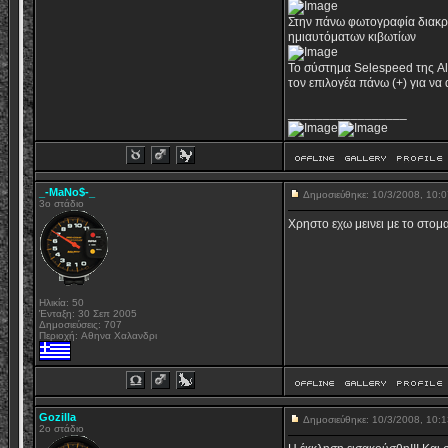
Στην πάνω φωτογραφία διακρί
ημιαυτόματων κιβωτίων
To σύστημα Selespeed της Alf
τον επιλογέα πάνω (+) για να 
_________________
_-MaNo$-_
Δημοσιεύθηκε: 10/3/2008, 10
3ο στάδιο
Χρηστο εχω μεινει με το στομ
Ηλικία: 50
Ένταξη: 30 Σεπ 2005
Δημοσιεύσεις: 707
Περιοχή: Aθηνα Χαλανδρι
Gozilla
Δημοσιεύθηκε: 10/3/2008, 10
2ο στάδιο