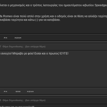
νεται ο μηχανισμός και ο τρόπος λειτουργίας του ημιαυτόματου κιβωτίου Speedgea
a Romeo είναι πολύ απλό στην χρήση και ο οδηγός είναι σε θέση να αλλάζει ταχύτητ
ανεβάσει ταχύτητα και κάτω (-) για να κατεβάσει.
:07
Θέμα δημοσίευσης:
(Δεν υπάρχει θέμα)
α ανοιχτο! Μπραβο ρε φιλε! Εισαι και ο πρωτος! ΕΥΓΕ!
:13
Θέμα δημοσίευσης:
(Δεν υπάρχει θέμα)