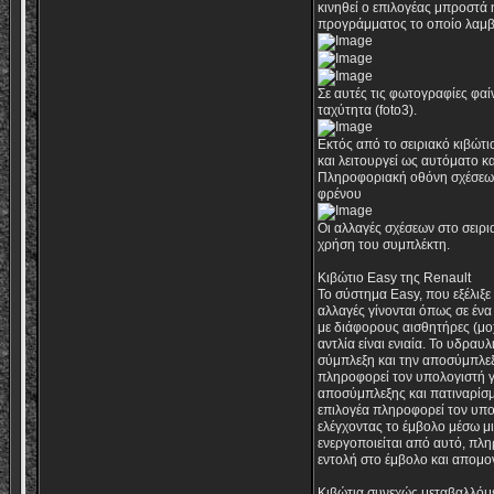
κινηθεί ο επιλογέας μπροστά 
προγράμματος το οποίο λαμβάν
Σε αυτές τις φωτογραφίες φαί
ταχύτητα (foto3).
Εκτός από το σειριακό κιβώτι
και λειτουργεί ως αυτόματο κ
Πληροφοριακή οθόνη σχέσεως 5
φρένου
Οι αλλαγές σχέσεων στο σειρι
χρήση του συμπλέκτη.
Κιβώτιο Easy της Renault
To σύστημα Easy, που εξέλιξε
αλλαγές γίνονται όπως σε ένα
με διάφορους αισθητήρες (μοχ
αντλία είναι ενιαία. Το υδρα
σύμπλεξη και την αποσύμπλεξ
πληροφορεί τον υπολογιστή γι
αποσύμπλεξης και πατιναρίσμ
επιλογέα πληροφορεί τον υπολ
ελέγχοντας το έμβολο μέσω μι
ενεργοποιείται από αυτό, πλη
εντολή στο έμβολο και απομον
Κιβώτια συνεχώς μεταβαλλόμ