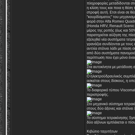
πληροφορίες μεταδίδονται στο
η κλίση τους και ποια η θέση 
στροφή αυτή. Ετσι είναι σε θ
"κουρδίσματος" του μηχανισμο
φορά στην Alfa Romeo Quadri
(Honda HRV, Renault Scenic R
μέρος της ροπής (έως και 50%
παρατηρείται αύξηση της πίεσ
εξελιχθεί νέα συστήματα τετρ
γρανάζια συνδέονται με τους 
αντλία στέλνει λάδι με πίεση
από δύο συστήματα πανομοιότ
περίπτωση που έχει μόνο έν
Στα αυτοκίνητα με μετάδοση σ
Ο ηλεκτροϋδραυλικός συμπλέκ
ασκείται στους δίσκους, η οπ
Το διαφορικό τύπου Viscomati
περιστροφής.
Στο μηχανικό σύστημα τετρακί
στους δύο άξονες και στέλνει 
Το σύστημα τετρακίνησης Syn
δύο αξόνων εμπλέκεται ο πίσω
Κιβώτιο ταχυτήτων