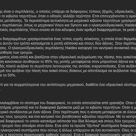
 είναι ο συμπλέκτης, ο οποίος υπάρχει σε διάφορους τύπους (ξηρός, υδραυλικός, 
το κιβώτιο ταχυτήτων, όταν ο οδηγός αλλάζει ταχύτητα. Ετσι επιτυγχάνονται η ομ
ς μετάδοσης. Τα περισσότερα αυτοκίνητα με μηχανικό κιβώτιο ταχυτήτων χρησιμοπ
ι συμπλεκτών, όπως οι μηχανικοί Visco και Syncro και ο ηλεκτροϋδραυλικός Halde
κτικός συμπλέκτης Visco ενώνει σε ένα κέλυφος έναν αριθμό διαφραγμάτων, τα μισά 
 διαγραμμάτων χρησιμοποιείται ένας τύπος υγρής σιλικόνης, η οποία όταν θερμαίνετ
ε αυτόν τον τρόπο κατανέμεται η ροπή ισόποσα και στους δύο άξονες. Στην περίπτω
άσεις. Ο ηλεκτροϋδραυλικός συμπλέκτης Haldex καταργεί τον κεντρικό συνεκτικό σ
λίσθηση των τροχών.
ματος είναι απλή και βασίζεται στην υδραυλική αυξομείωση της πίεσης που ασκείται 
αση κανονικών συνθηκών το 95% της ροπής μεταφέρεται στον μπροστινό άξονα και 
ές πλατό αυξάνει τη συχνότητα λειτουργίας της αντλίας ενεργοποίησης. Ετσι αυξάν
ειρά του αυξάνει την πίεση που ασκεί στους δίσκους με αποτέλεσμα να αυξάνεται π
ι το 50%.
ί για τα συρματόσχοινα του αντίστοιχου μηχανικού, διαθέτει ένα υδραυλικό σύστημα 
.
ναλαμβάνει το σύστημα του διαφορικού, το οποίο αποτελείται από γρανάζια. Οταν η
νητήρας μπροστά) και το διαφορικό βρίσκεται μαζί με το κιβώτιο ταχυτήτων. Οταν η 
φορικό συνδέονται με έναν άξονα. Στην περίπτωση που η κίνηση μεταφέρεται σε όλο
υς τους τροχούς και ένα κεντρικό του βοηθητικού κιβωτίου ταχυτήτων. Με το κεντρ
κέ διαφορικού το οποίο κατανέμει ισόποσα την ίδια δύναμη και στους δύο τροχούς. Ε
τροχού που σπινάρει στον άλλο. Ενα από τα πρώτα "έξυπνα" συστήματα διαφορικού, τ
ε ηλεκτρονικά συστήματα που ούτως ή άλλως υπάρχουν σε ένα αυτοκίνητο. Ολες οι
ώς η ταχύτητα περιστροφής καθενός τροχού. Ετσι η διαφορά περιστροφής μεταξύ τω