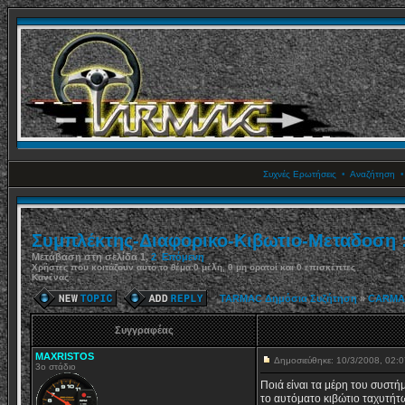
Συχνές Ερωτήσεις
•
Αναζήτηση
Συμπλέκτης-Διαφορικο-Κιβωτιο-Μεταδοση 
Μετάβαση στη σελίδα
1
,
2
Επόμενη
Χρήστες που κοιτάζουν αυτό το θέμα:0 μέλη, 0 μη ορατοί και 0 επισκέπτες
Κανένας
TARMAC Δημόσια Συζήτηση
»
CARMA
Συγγραφέας
MAXRISTOS
Δημοσιεύθηκε: 10/3/2008, 02
3ο στάδιο
Ποιά είναι τα μέρη του συστή
το αυτόματο κιβώτιο ταχυτήτ