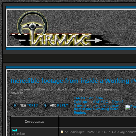
Incredible footage from inside a Working P
Χρήστες που κοιτάζουν αυτό το θέμα:0 μέλη, 0 μη ορατοί και 0 επισκέπτες
Κανένας
TARMAC Δημόσια
Συζήτηση
»
CARMAC
»
Τεχνικά
Θέματα
»
Incredible footage
from inside a Working Petrol
Engine.
Συγγραφέας
bril
Δημοσιεύθηκε: 26/2/2008, 14:37
Θέμα δημοσίευσ
2ο στάδιο