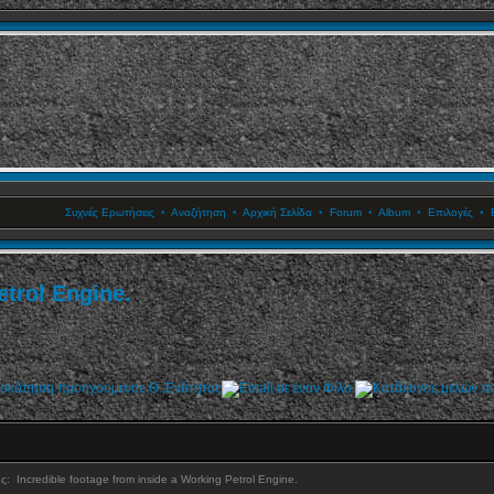
Συχνές Ερωτήσεις
•
Αναζήτηση
•
Αρχική Σελίδα
•
Forum
•
Album
•
Επιλογές
•
etrol Engine.
ης:
Incredible footage from inside a Working Petrol Engine.