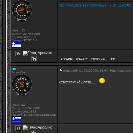
http://www.liveleak.com/view?i=73e_119200
Ηλικία: 43
Ένταξη: 20 Νοέ 2005
Δημοσιεύσεις: 339
Περιοχή: ΚΥΨΕΛΗ
Hil
Δημοσιεύθηκε: 26/2/2008, 18:04
Θέμα δημοσίευσ
3ο στάδιο
καταπληκτικό βίντεο........
Ηλικία: 44
Ένταξη: 14 Οκτ 2005
Δημοσιεύσεις: 872
Περιοχή: Π. Φάληρο/BEERLAND