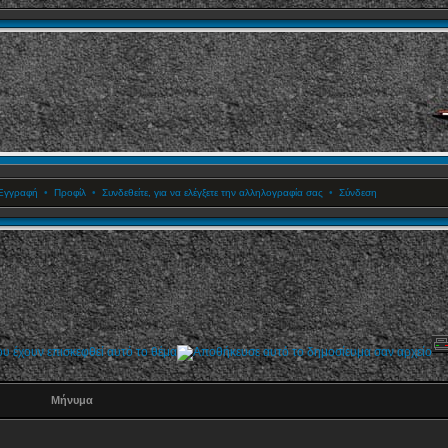
Εγγραφή
•
Προφίλ
•
Συνδεθείτε, για να ελέγξετε την αλληλογραφία σας
•
Σύνδεση
Μήνυμα