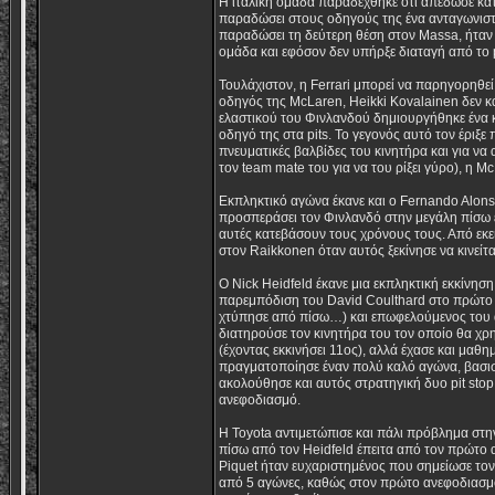
Η ιταλική ομάδα παραδέχθηκε ότι απέδωσε κάτω
παραδώσει στους οδηγούς της ένα ανταγωνιστι
παραδώσει τη δεύτερη θέση στον Massa, ήταν
ομάδα και εφόσον δεν υπήρξε διαταγή από το p
Τουλάχιστον, η Ferrari μπορεί να παρηγορηθ
οδηγός της McLaren, Heikki Kovalainen δεν κ
ελαστικού του Φινλανδού δημιουργήθηκε ένα κ
οδηγό της στα pits. To γεγονός αυτό τον έριξ
πνευματικές βαλβίδες του κινητήρα και για ν
τον team mate του για να του ρίξει γύρο), η M
Eκπληκτικό αγώνα έκανε και ο Fernando Alonso
προσπεράσει τον Φινλανδό στην μεγάλη πίσω ευθ
αυτές κατεβάσουν τους χρόνους τους. Από εκεί
στον Raikkonen όταν αυτός ξεκίνησε να κινείτα
Ο Nick Heidfeld έκανε μια εκπληκτική εκκίνηση, 
παρεμπόδιση του David Coulthard στο πρώτο 
χτύπησε από πίσω…) και επωφελούμενος του ατ
διατηρούσε τον κινητήρα του τον οποίο θα χρη
(έχοντας εκκινήσει 11ος), αλλά έχασε και μαθ
πραγματοποίησε έναν πολύ καλό αγώνα, βασισμ
ακολούθησε και αυτός στρατηγική δυο pit stop
ανεφοδιασμό.
Η Toyota αντιμετώπισε και πάλι πρόβλημα στη
πίσω από τον Heidfeld έπειτα από τον πρώτο 
Piquet ήταν ευχαριστημένος που σημείωσε τον
από 5 αγώνες, καθώς στον πρώτο ανεφοδιασμό