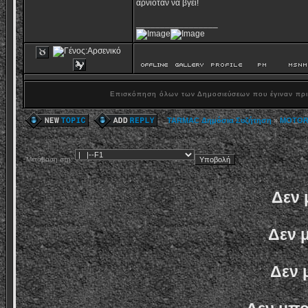
αρνιόταν να βγεί!
_________________
Επισκόπηση όλων των Δημοσιεύσεων που έγιναν πρ
TARMAC Δημόσια Συζήτηση
»
MOTOR
Μετάβαση στη:
Δεν 
Δεν 
Δεν 