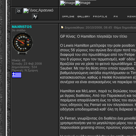
MAXRISTOS
Δημοσιεύθηκε: 20/10/2008, 08:45
Θέμα δημοσίευ
3ο στάδιο
GP Κίνας: Ο Hamilton πλησιάζει τον τίτλο
O Lewis Hamilton μετέτρεψε την pole position 
στους 56 γύρους του αγώνα δεν είχαν ποτέ τη
διαφορά του στο πρωτάθλημα από τον Felipe 
του 6 γύρους πριν τον τερματισμό), καθ’ οδό
Ηλικία: 48
Βραζιλία για να χάσει το φετινό πρωτάθλημα.
Ένταξη: 23 Φεβ 2008
Δημοσιεύσεις: 524
Sauber. Με την 6η θέση στην οποία τερμάτισε, 
Περιοχή: Ν.Σμύρνη
βαθμολογούμενη οκτάδα συμπλήρωσαν οι Timo
κατασκευαστών, καθώς ο Heikki Kovalainen είχε
συνέχεια να είναι αναγκασμένος να παρκάρει 
Hamilton και McLaren, παρά τις δηλώσεις τους
με άγριες διαθέσεις. Από την Παρασκευή και τ
παρέμεινε απαράλλακτη έως το τέλος του αγώνα
τους οδηγούς της Ferrari να τον πλησιάσουν.
οδήγησε υποδειγματικά καθ’ όλη τη διάρκεια 
Οι Ferrari, γνωρίζοντας ότι διαθέτει ένα μονο
χρησιμοποιήσει για το μεγαλύτερο μέρος του 
παρουσίασε graining στους πρώτους γύρους κ