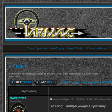
Συχνές Ερωτήσεις
•
Αναζήτηση
•
Αρχική Σελίδα
•
Forum
•
Album
•
Επ
F1 ΚΙΝΑ
Χρήστες που κοιτάζουν αυτό το θέμα:0 μέλη, 0 μη ορατοί και 0 επισκέπτες
Κανένας
TARMAC Δημόσια Συζήτηση
»
MOTOR
Συγγραφέας
MAXRISTOS
Δημοσιεύθηκε: 17/10/2008, 12:03
Θέμα δημοσίευ
3ο στάδιο
GP Κίνας: Ελεύθερες δοκιμές Παρασκευής