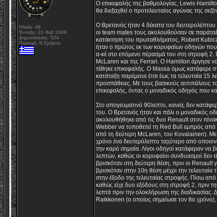
Ο επικεφαλής της βαθμολογίας, Lewis Hamilto
θα διεξαχθεί ο προτελευταίος αγώνας της σεζό
Ο Βρετανός ήταν 4 δέκατα του δευτερολέπτου 
Ηλικία: 48
οι team mates τους ακολουθούσαν σε παράταξ
Ένταξη: 23 Φεβ 2008
Δημοσιεύσεις: 524
κατάκτηση του πρωταθλήματος, Robert Kubica
Περιοχή: Ν.Σμύρνη
ήταν ο πρώτος εκ των κορυφαίων οδηγών που ση
α-κέ στο επόμενο πέρασμά του στη στροφή 2. 
McLaren και της Ferrari. Ο Hamilton άργησε ν
τέθηκε επικεφαλής. Ο Massa όμως κατάφερε στ
κατάταξη παρέμεινε έτσι έως τα τελευταία 15 λ
προσπάθειες. Με τους βασικούς αντιπάλους το
επικεφαλής, όντας ο μοναδικός οδηγός που κα
Στο απογευματινό 90λεπτο, κανείς δεν κατάφ
του. Ο Βρετανός ήταν και πάλι ο μοναδικός οδ
ακολουθήθηκε από τις δυo Renault στον πίνακα
Webber να τοποθετεί τη Red Bull εμπρός από τ
από τη δεύτερη McLaren, του Kovalainen). Με τ
χρόνο ένα δευτερόλεπτο ταχύτερο από οποιονδ
την καρό σημαία. Λίγοι οδηγοί κατάφεραν να β
λεπτών, καθώς οι κορυφαίοι συνδυασμοί δεν εί
βρισκόταν στη δεύτερη θέση, πριν οι Renault 
βρισκόταν στην 10η θέση μέχρι την τελευταία 
στην έξοδο της τελευταίας στροφής. Πίσω από 
καθώς είχε δυο εξόδους στη στροφή 2, πριν τη
λεπτά πριν την ολοκλήρωση της διαδικασίας. Δυ
Raikkonen (ο οποίος σημείωσε τον 8ο χρόνο),
_________________