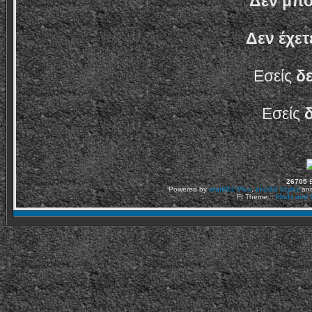
Δεν μπο
Δεν έχετ
Εσείς
δ
Εσείς
26705
Ε
Powered by
phpBB2
Plus
,
phpBB Styles
an
FI Theme ::
Mods and C