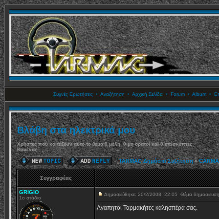
Συχνές Ερωτήσεις
•
Αναζήτηση
•
Αρχική Σελίδα
•
Forum
•
Album
•
Επ
Bλάβη στα ηλεκτρικά μου
Χρήστες που κοιτάζουν αυτό το θέμα:0 μέλη, 0 μη ορατοί και 0 επισκέπτες
Κανένας
TARMAC Δημόσια Συζήτηση
»
CARMA
Συγγραφέας
GRIGIO
Δημοσιεύθηκε: 20/2/2008, 22:05
Θέμα δημοσίευσ
1o στάδιο
Αγαπητοί Ταρμακήτες καλησπέρα σας.