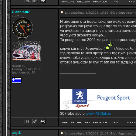
Giannis307
Δημοσιεύθηκε: 8/5/2008, 10:16
Θέμα δημοσίευση
μαμά
H μπαταρια στα Ευρωπαικα πιο πολυ αυτοκινητ
με εβγαλε) ενα μηνα πριν με αφησει το αυτοκιν
να ανεβασει τα αμπερ της η μπαταρια εκανε σα
νερα γιατι ακουγετε κουφο...
Τα peugeot απο 2002 και μετα με τριφυσο sag
κορνα και την πλαφονιερα (
).Μεσα σολα π
της εφευγαν τα λιγα αμπερ που της ειχαν μεινε
ανοιγε πολυ νωρις το κυκλωμα ειτε λιγο πιο αργ
οποτυε ανεβαζαν τα υγα πιεση και τα εξατμιζε 
Ηλικία: 40
Ένταξη: 07 Μάϊ 2008
_________________
Δημοσιεύσεις: 29
307 vibe audio
www.PSClub.gr
acgt3
Δημοσιεύθηκε: 8/5/2008, 21:03
Θέμα δημοσίευση