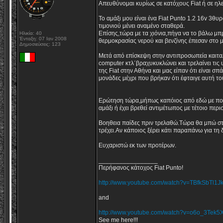
Απευθύνομαι κυρίως σε κατόχους Fiat ή σε η
Το αμάξι μου είναι ένα Fiat Punto 1.2 16v 3θ
τιμονιού μένει αναμένο σταθερά.
Επίσης,τώρα με τα χιόνια,πήγα να το βάλω μπρο
Ηλικία: 40
Ένταξη: 07 Ιαν 2008
θερμοκρασίας νερού και βενζίνης έπεσαν στο 
Δημοσιεύσεις: 123
Μετά από επίσκεψη στην αντιπροσωπεία καιτα
computer κτλ΄βραχυκυκλώνει και τρελαίνει τις
της Fiat στην Αθήνα και μας είπαν ότι είναι σπ
μονάδες μέχρι που βρήκαν ότι έφταιγε αυτή το
Ερώτηση τώρα,μήπως καπόιος από εδώ με που
αμάξι ή έχει βρεθεί αντιμέτωπος με τέτοιο πε
Βοηθεια παίδες πριν τρελαθώ.Τώρα θα μπώ στη 
τρέχει.Αν κάποιος ξέρει κάτι παραπάνω για τ
Ευχαριστώ εκ των προτέρων.
_________________
Περήφανος κάτοχος Fiat Punto!
http://www.youtube.com/watch?v=TBfkSbTl1J
and
http://www.youtube.com/watch?v=o6o_3Tek5
See me here!!!