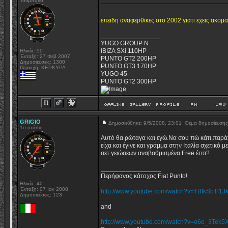
Τούμπανο
επειδη αναφερθικες στο 2002 γιατι εχεις ακομ
_________________
YUGO GROUP N
IBIZA SXi 110HP
Ηλικία: 50
Ένταξη: 27 Φεβ 2007
PUNTO GT2 200HP
Δημοσιεύσεις: 1300
PUNTO GT3 170HP
Περιοχή: ΚΕΡΚΥΡΑ
YUGO 45
PUNTO GT2 300HP
GRIGIO
Δημοσιεύθηκε: 9/5/2008, 23:01
Θέμα δημοσίευση
1o στάδιο
Αυτό θα ρώταγα και εγώ.Να σου πώ κάτι,παρ
είχα και έγινε και γράμμα στην Ιταλία σχετικό
σετ γειώσεων αναβαθμισμένα.Free έτσι?
_________________
Περήφανος κάτοχος Fiat Punto!
Ηλικία: 40
Ένταξη: 07 Ιαν 2008
http://www.youtube.com/watch?v=TBfkSbTl1J
Δημοσιεύσεις: 123
and
http://www.youtube.com/watch?v=o6o_3Tek5