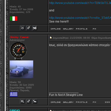
http://www.youtube.com/watch?v=TBfkSbTl1J
Ηλικία: 40
Ένταξη: 07 Ιαν 2008
and
Δημοσιεύσεις: 123
http://www.youtube.com/watch?v=o6o_3Tek5
See me here!!!
Jimmy_Caesar
Δημοσιεύθηκε: 21/2/2008, 08:00
Θέμα δημοσίευσ
Administrator
Ισως, αλλά αν βραχυκυκλώνει κάποιο στοιχείο 
Ηλικία: 58
Ένταξη: 30 Σεπ 2005
Δημοσιεύσεις: 3060
Περιοχή: Πειραιάς
_________________
Fun Is Not A Straight Line
GRIGIO