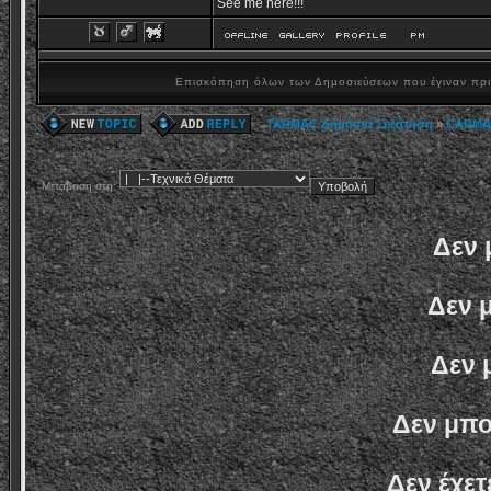
See me here!!!
Επισκόπηση όλων των Δημοσιεύσεων που έγιναν πρ
TARMAC Δημόσια Συζήτηση
»
CARMA
Μετάβαση στη:
Δεν 
Δεν 
Δεν 
Δεν μπο
Δεν έχετ