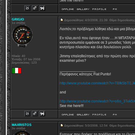
See me here!!!
GRIGIO
Δημοσιεύθηκε: 4/3/2008, 21:39
Θέμα δημοσίευση
1o στάδιο
Λοιπόν,το πρόβλημα λύθηκε εδώ και μια βδομ
Εν τέλει,αυτό που έφταιγε ήταν......Η ΜΠΑΤΑΡ
αντιπροσωπεία εμφάνισε σε 3 μοναδες 'τάση μι
κινητήρα-πλαισίου και όλα δουλεύουν ρολόι.
Jimmy επαληθεύτηκες από την πρώτη σου πρό
Ηλικία: 40
Ένταξη: 07 Ιαν 2008
examiner μόνο?
Δημοσιεύσεις: 123
_________________
Περήφανος κάτοχος Fiat Punto!
http://www.youtube.com/watch?v=TBfkSbTl1J
and
http://www.youtube.com/watch?v=o6o_3Tek5
See me here!!!
MAXRISTOS
Δημοσιεύθηκε: 5/3/2008, 12:54
Θέμα δημοσίευση
3ο στάδιο
Ευτιχως που βρήκες το πρόβλημα και το έλυσες