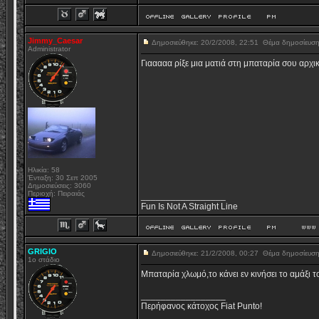
Jimmy_Caesar
Δημοσιεύθηκε: 20/2/2008, 22:51
Θέμα δημοσίευσ
Administrator
Γιααααα ρίξε μια ματιά στη μπαταρία σου αρχι
Ηλικία: 58
Ένταξη: 30 Σεπ 2005
Δημοσιεύσεις: 3060
Περιοχή: Πειραιάς
_________________
Fun Is Not A Straight Line
GRIGIO
Δημοσιεύθηκε: 21/2/2008, 00:27
Θέμα δημοσίευσ
1o στάδιο
Μπαταρία χλωμό,το κάνει εν κινήσει το αμάξι τ
_________________
Περήφανος κάτοχος Fiat Punto!