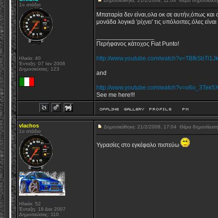
Δημοσιεύθηκε: 21/2/2008, 11:04
Θέμα δημοσίευσ
1o στάδιο
Μπαταρία δεν είναι,ολα οκ σε αυτήν,όπως και 
μονάδα λογικά 'ρίχνει' τις υπόλοιπες.όλες είναι
_________________
Περήφανος κάτοχος Fiat Punto!
http://www.youtube.com/watch?v=TBfkSbTl1J
Ηλικία: 40
Ένταξη: 07 Ιαν 2008
Δημοσιεύσεις: 123
and
http://www.youtube.com/watch?v=o6o_3Tek5
See me here!!!
vlachos
Δημοσιεύθηκε: 21/2/2008, 17:04
Θέμα δημοσίευσ
1o στάδιο
Υγρασίες στο εγκέφαλο πιστεύω
Ηλικία: 52
Ένταξη: 18 Δεκ 2007
Δημοσιεύσεις: 110