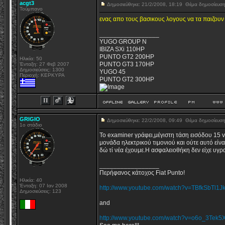
acgt3
Δημοσιεύθηκε: 21/2/2008, 18:19
Θέμα δημοσίευσ
Τούμπανο
ενας απο τους βασικους λογους να τα παιζουν 
_________________
YUGO GROUP N
IBIZA SXi 110HP
PUNTO GT2 200HP
Ηλικία: 50
PUNTO GT3 170HP
Ένταξη: 27 Φεβ 2007
Δημοσιεύσεις: 1300
YUGO 45
Περιοχή: ΚΕΡΚΥΡΑ
PUNTO GT2 300HP
GRIGIO
Δημοσιεύθηκε: 22/2/2008, 09:49
Θέμα δημοσίευσ
1o στάδιο
Το examiner γράφει,μέγιστη τάση εισόδου 15 vo
μονάδα ηλεκτρικού τιμονιού και ούτε αυτό είν
δώ τί νέα έχουμε.Η ασφαλειοθήκη δεν είχε υγρα
_________________
Περήφανος κάτοχος Fiat Punto!
Ηλικία: 40
Ένταξη: 07 Ιαν 2008
http://www.youtube.com/watch?v=TBfkSbTl1J
Δημοσιεύσεις: 123
and
http://www.youtube.com/watch?v=o6o_3Tek5