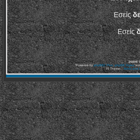
Εσείς
δ
Εσείς
26806
Ε
Powered by
phpBB2
Plus
,
phpBB Styles
an
FI Theme ::
Mods and C