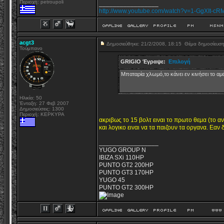
Περιοχή: petroupoli
_________________
http://www.youtube.com/watch?v=1-GgXIt-cRM
acgt3
Δημοσιεύθηκε: 21/2/2008, 18:15
Θέμα δημοσίευσ
Τούμπανο
GRIGIO Έγραψε:

Επιλογή

Μπαταρία χλωμό,το κάνει εν κινήσει το αμά
Ηλικία: 50
Ένταξη: 27 Φεβ 2007
Δημοσιεύσεις: 1300
Περιοχή: ΚΕΡΚΥΡΑ
ακριβως το 15 βολτ ειναι το πρωτο θεμα (το α
και λογικο ειναι να τα παιζουν τα οργανα. Εαν 
_________________
YUGO GROUP N
IBIZA SXi 110HP
PUNTO GT2 200HP
PUNTO GT3 170HP
YUGO 45
PUNTO GT2 300HP