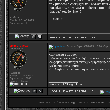
καθώς κινούμε στον δρόμο ανάβει το λαμπάκι 
πάλι μπροστά όλα ok μέχρι που ξεκινάω πάλι κα
συμβαίνει? Αν ήτανε γενικά πρόβλημα στο τιμό
ηλεκτρική υποβοήθηση?
Ηλικία: 37
Ευχαριστώ.
Ένταξη: 05 Φεβ 2015
Δημοσιεύσεις: 1
Jimmy_Caesar
Δημοσιεύθηκε: 9/4/2015, 23:10
Θέμα
Administrator
Καλησπέρα φίλε μου,
πιθανόν να είναι μια "βλάβη" που έγινε στιγμια
Ισως όμως να υπάρχει όντως βλάβη στην ηλεκτ
εγκέφαλος την διαβάζει.
Καταλληλότερος να απαντήσει πάντως είναι ο 
Ηλικία: 58
Ένταξη: 30 Σεπ 2005
Δημοσιεύσεις: 3060
_________________
Περιοχή: Πειραιάς
Fun Is Not A Straight Line
Επισκόπηση όλων των Δημοσιεύσεων που έγιναν πρ