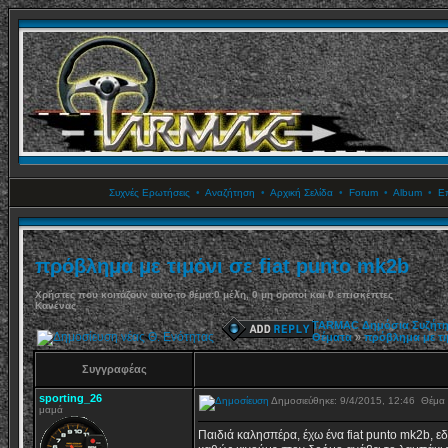
Συχνές Ερωτήσεις
•
Αναζήτηση
•
Αρχική Σελίδα
•
Forum
•
Album
•
Επ
πρόβλημα με τιμόνι σε fiat punto mk2b
Χρήστες που κοιτάζουν αυτό το θέμα:0 μέλη, 0 μη ορατοί και 0 επισκέπτες
Κανένας
TARMAC Δημόσια Συζήτ
Θέματα
»
πρόβλημα με τι
Συγγραφέας
sporting_26
Δημοσιεύθηκε: 9/4/2015, 12:46
Θέμα
μαμά
Παιδιά καλησπέρα, έχω ένα fiat punto mk2b, 