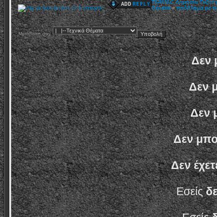
TARMAC Δημόσια Συζήτ
Θέματα
»
πρόβλημα με τι
Μετάβαση στη:
Δεν 
Δεν 
Δεν 
Δεν μπο
Δεν έχετ
Εσείς
δ