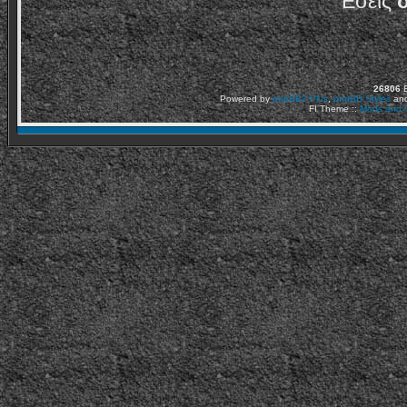
Εσείς
26806
Ε
Powered by
phpBB2
Plus
,
phpBB Styles
an
FI Theme ::
Mods and C