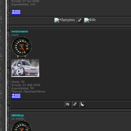
Ένταξη: 07 Ιαν 2009
Δημοσιεύσεις: 141
nestoraero
μαμά
Ηλικία: 50
Ένταξη: 01 Φεβ 2006
Δημοσιεύσεις: 50
Περιοχή: Περιστερι/Αθηνα
skinboy
1o στάδιο