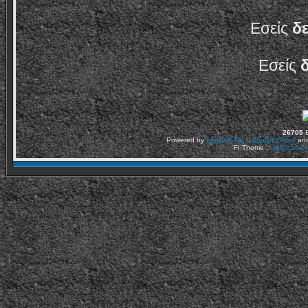
Εσείς
δ
Εσείς
26705
Ε
Powered by
phpBB2
Plus
,
phpBB Styles
an
FI Theme ::
Mods and C