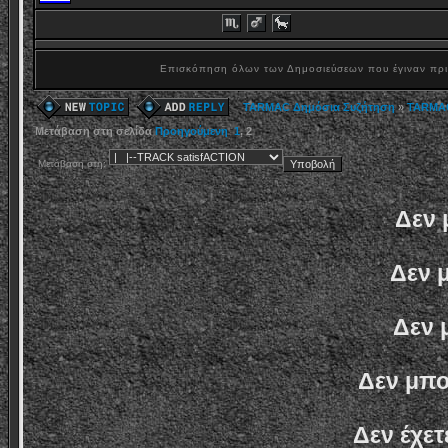
Επισκόπηση όλων των Δημοσιεύσεων που έγιναν πρ
TARMAC Δημόσια Συζήτηση
»
TARMA
Μετάβαση στη σελίδα
Προηγούμενη
1
,
2
Μετάβαση στη:
Δεν 
Δεν 
Δεν 
Δεν μπο
Δεν έχετ