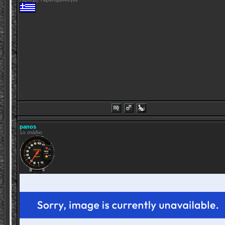
panos
1o στάδιο