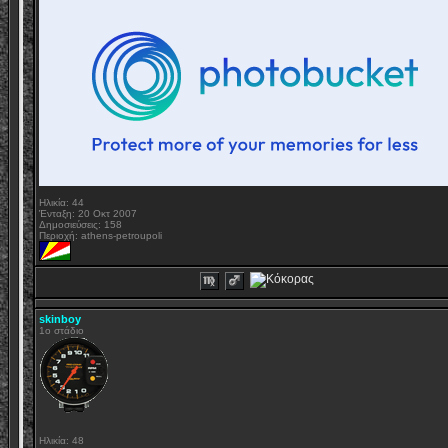
Ηλικία: 44
Ένταξη: 20 Οκτ 2007
Δημοσιεύσεις: 158
Περιοχή: athens-petroupoli
skinboy
1o στάδιο
Ηλικία: 48