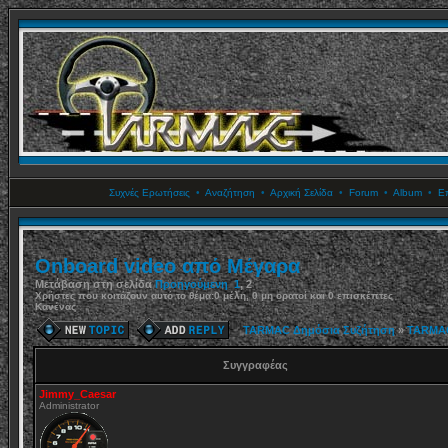
Συχνές Ερωτήσεις
•
Αναζήτηση
•
Αρχική Σελίδα
•
Forum
•
Album
•
Επ
Onboard video από Μέγαρα
Μετάβαση στη σελίδα
Προηγούμενη
1
,
2
Χρήστες που κοιτάζουν αυτό το θέμα:0 μέλη, 0 μη ορατοί και 0 επισκέπτες
Κανένας
TARMAC Δημόσια Συζήτηση
»
TARMA
Συγγραφέας
Jimmy_Caesar
Administrator