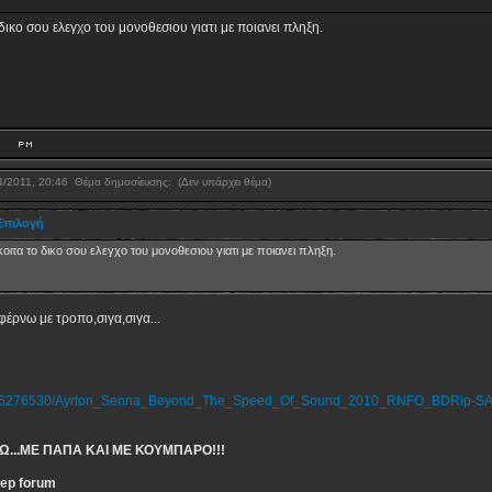
 δικο σου ελεγχο του μονοθεσιου γιατι με ποιανει πληξη.
/4/2011, 20:46
Θέμα δημοσίευσης:
(Δεν υπάρχει θέμα)
Επιλογή

κοιτα το δικο σου ελεγχο του μονοθεσιου γιατι με ποιανει πληξη.
φέρνω με τροπο,σιγα,σιγα...
orrent/6276530/Ayrton_Senna_Beyond_The_Speed_Of_Sound_2010_RNFO_BDRip-S
Ω...ΜΕ ΠΑΠΑ ΚΑΙ ΜΕ ΚΟΥΜΠΑΡΟ!!!
eep forum