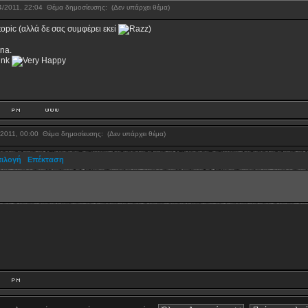
/4/2011, 22:04
Θέμα δημοσίευσης:
(Δεν υπάρχει θέμα)
topic (αλλά δε σας συμφέρει εκεί
)
na.
5/2011, 00:00
Θέμα δημοσίευσης:
(Δεν υπάρχει θέμα)
ιλογή


Επέκταση

y.org/torrent/6276530/Ayrton_Senna_Beyond_The_Speed_Of_Sound_2010_RNFO_BDRip-SAN