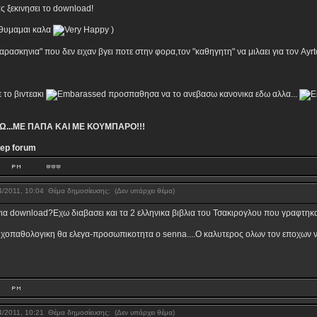
ας ξεκινησει το download!
ν θυμαμαι καλα
)
αρασκηνια" που δεν ειχαν βγει ποτε στην φορα,τον "καθηγητη" να μιλαει για τον Ayrto
 το βιντεακι
προσπαθησα να το ανεβασω κανονικα εδω αλλα...
Ω...ΜΕ ΠΑΠΑ ΚΑΙ ΜΕ ΚΟΥΜΠΑΡΟ!!!
eep forum
/4/2011, 10:04
Θέμα δημοσίευσης:
(Δεν υπάρχει θέμα)
ια download?Εχω διαβασει και τα 2 ελληνικα βιβλια του Τσακιρογλου που γραφτηκαν 
χοπαθολογικη θα ελεγα-προσωπικοτητα ο senna....Ο καλυτερος ολων τον εποχων νομ
/4/2011, 10:21
Θέμα δημοσίευσης:
(Δεν υπάρχει θέμα)