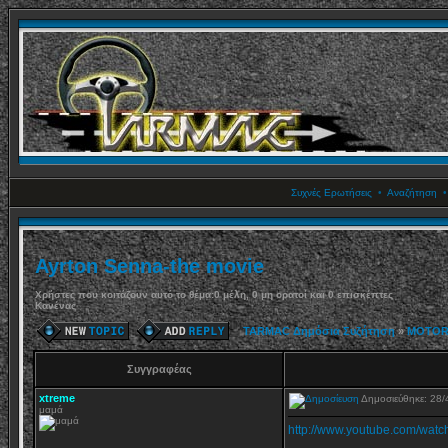
Συχνές Ερωτήσεις
•
Αναζήτηση
Ayrton Senna-the movie
Χρήστες που κοιτάζουν αυτό το θέμα:0 μέλη, 0 μη ορατοί και 0 επισκέπτες
Κανένας
TARMAC Δημόσια Συζήτηση
»
MOTOR
Συγγραφέας
xtreme
Δημοσιεύθηκε: 28
μαμά
http://www.youtube.com/wat