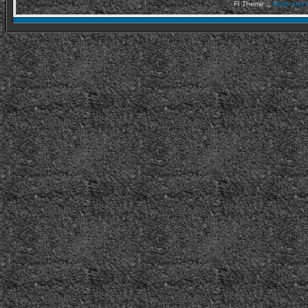
FI Theme ::
Mods and C