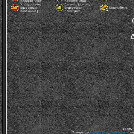
Κορυφαίο Θέμα ]
Κορυφαίο Θέμα ]
Υπάρχουν νέες
Δεν υπάρχουν νέες
δημοσιεύσεις [
δημοσιεύσεις [
Μετακινήθηκε
Κλειδωμένο ]
Κλειδωμένο ]
Δ
26705
Ε
Powered by
phpBB2
Plus
,
phpBB Styles
an