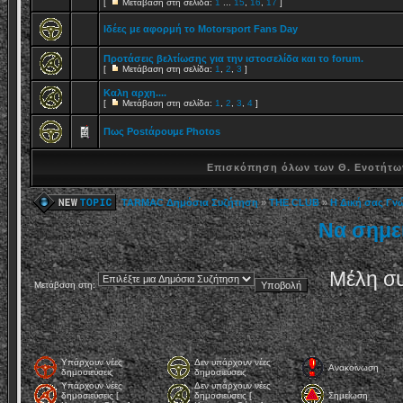
[
Μετάβαση στη σελίδα:
1
...
15
,
16
,
17
]
Ιδέες με αφορμή το Motorsport Fans Day
Προτάσεις βελτίωσης για την ιστοσελίδα και το forum.
[
Μετάβαση στη σελίδα:
1
,
2
,
3
]
Καλη αρχη....
[
Μετάβαση στη σελίδα:
1
,
2
,
3
,
4
]
Πως Postάρουμε Photos
Επισκόπηση όλων των Θ. Ενοτήτων
TARMAC Δημόσια Συζήτηση
»
THE CLUB
»
Η Δική σας Γν
Να σημε
Μέλη συ
Μετάβαση στη:
Υπάρχουν νέες
Δεν υπάρχουν νέες
Ανακοίνωση
δημοσιεύσεις
δημοσιεύσεις
Υπάρχουν νέες
Δεν υπάρχουν νέες
δημοσιεύσεις [
δημοσιεύσεις [
Σημείωση