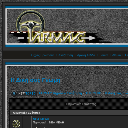
Συχνές Ερωτήσεις
•
Αναζήτηση
•
Αρχική Σελίδα
•
Forum
•
Album
•
Επ
Η Δική σας Γνώμη
TARMAC Δημόσια Συζήτηση
»
THE CLUB
»
Η Δική σας Γν
Θεματικές Ενότητες
Θεματικές Ενότητες
ΝΕΑ ΜΕΛΗ
Περιγραφή : ΝΕΑ ΜΕΛΗ