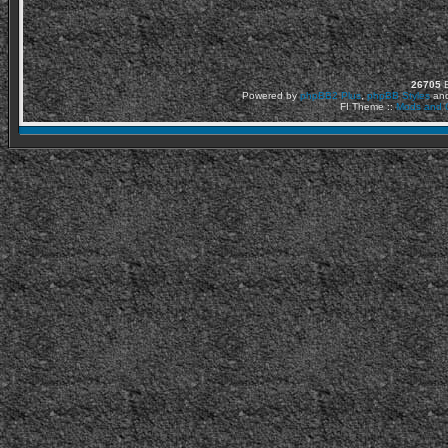
26705
Ε
Powered by
phpBB2
Plus
,
phpBB Styles
an
FI Theme ::
Mods and C