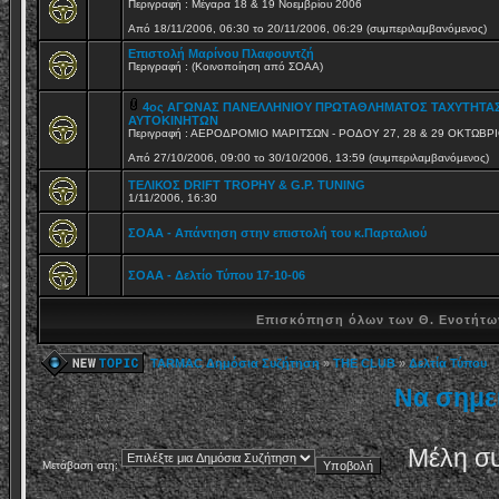
Περιγραφή : Mέγαρα 18 & 19 Νοεμβρίου 2006
Από 18/11/2006, 06:30 το 20/11/2006, 06:29 (συμπεριλαμβανόμενος)
Επιστολή Μαρίνου Πλαφουντζή
Περιγραφή : (Κοινοποίηση από ΣΟΑΑ)
4ος ΑΓΩΝΑΣ ΠΑΝΕΛΛΗΝΙΟΥ ΠΡΩΤΑΘΛΗΜΑΤΟΣ ΤΑΧΥΤΗΤΑ
ΑΥΤΟΚΙΝΗΤΩΝ
Περιγραφή : ΑΕΡΟΔΡΟΜΙΟ ΜΑΡΙΤΣΩΝ - ΡΟΔΟΥ 27, 28 & 29 ΟΚΤΩΒΡ
Από 27/10/2006, 09:00 το 30/10/2006, 13:59 (συμπεριλαμβανόμενος)
ΤΕΛΙΚΟΣ DRIFT TROPHY & G.P. TUNING
1/11/2006, 16:30
ΣΟΑΑ - Απάντηση στην επιστολή του κ.Παρταλιού
ΣΟΑΑ - Δελτίο Τύπου 17-10-06
Επισκόπηση όλων των Θ. Ενοτήτων
TARMAC Δημόσια Συζήτηση
»
THE CLUB
»
Δελτία Τύπου
Να σημε
Μέλη συ
Μετάβαση στη: