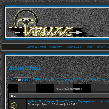
Συχνές Ερωτήσεις
•
Αναζήτηση
•
Αρχική Σελίδα
•
Forum
•
Album
•
Επ
Δελτία Τύπου
TARMAC Δημόσια Συζήτηση
»
THE CLUB
»
Δελτία Τύπου
Θεματικές Ενότητες
Νέα
Αγώνας Πανελλήνιου Πρωταθλήματος Ταχύτητας Αυτοκινήτων
Περιγραφή : Τρίπολη 3 & 4 Νοεμβρίου 2012