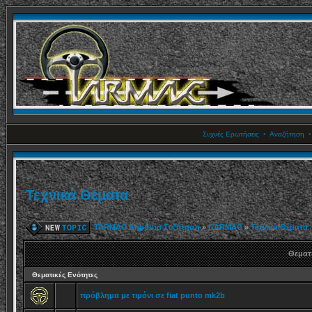
Συχνές Ερωτήσεις
•
Αναζήτηση
Τεχνικά Θέματα
TARMAC Δημόσια Συζήτηση
»
CARMAC
»
Τεχνικά Θέματα
Θεματι
Θεματικές Ενότητες
πρόβλημα με τιμόνι σε fiat punto mk2b