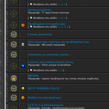
[
Μετάβαση στη σελίδα:
1
,
2
,
3
]
Δυναμομετρήσεις.
Περιγραφή : Τι "ψαρι"αλογα πιανουμε
[
Μετάβαση στη σελίδα:
1
,
2
,
3
]
Προβληματα στα αμαξια μας.
[
Μετάβαση στη σελίδα:
1
,
2
,
3
,
4
]
Γενικός Διακόπτης
Λίγα λόγια περι σκάστρα και προβλημάτων της.
Περιγραφή : Μία μικρή περιγραφή
Υπερπιεση με ηλεκτρικο τροπο....
Γειώσεις και σταθεροποιητή τάσεις
Περιγραφή : Πόσο μπορεί να βοηθήσει
[
Μετάβαση στη σελίδα:
1
,
2
]
ΜΕΓΑΡΑ
Περιγραφή : τεχνικα προβληματα της πιστας αποριες συμβουλες.
DO IT YOURSELF (D.I.Y)
Bλάβη στα ηλεκτρικά μου
I.C.E (In Car Entertainment).
Περιγραφή : Απορίες, προβληματισμοί και εμπειρίες.