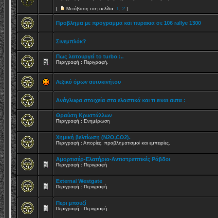
[
Μετάβαση στη σελίδα:
1
,
2
]
Προβλημα με προγραμμα και πυρακια σε 106 rallye 1300
Σινεμπλόκ?
Πως λειτουργεί το turbo :..
Περιγραφή : Περιγραφή.
Λεξικό όρων αυτοκινήτου
Ανάγλυφα στοιχεία στα ελαστικά και τι ειναι αυτα :
Θραύση Κρυστάλλων
Περιγραφή : Ενημέρωση
Χημική βελτίωση (N2O,CO2).
Περιγραφή : Απορίες, προβληματισμοί και εμπειρίες.
Αμορτισέρ-Ελατήρια-Αντιστρεπτικές Ράβδοι
Περιγραφή : Περιγραφή
External Westgate
Περιγραφή : Περιγραφή
Περι μπουζί
Περιγραφή : Περιγραφή