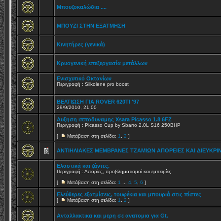
Μπουζοκαλώδια ....
ΜΠΟΥΖΙ ΣΤΗΝ ΕΞΑΤΜΗΣΗ
Κινητήρες (γενικά)
Kρυογενική επεξεργασία μετάλλων
Eνισχυτικό Oκτανίων
Περιγραφή : Silkolene pro boost
ΒΕΛΤΙΩΣΗ ΓΙΑ ROVER 620TI '97
29/9/2010, 21:00
Αυξηση ιπποδυναμης Xsara Picasso 1.8 6FZ
Περιγραφή : Picasso Cup by Sbarro 2.0L S16 250BHP
[
Μετάβαση στη σελίδα:
1
,
2
]
ΑΝΤΙΗΛΙΑΚΕΣ ΜΕΜΒΡΑΝΕΣ ΤΖΑΜΙΩΝ ΑΠΟΡΕΙΕΣ ΚΑΙ ΔΙΕΥΚΡΙΝ
Ελαστικά και ζάντες.
Περιγραφή : Απορίες, προβληματισμοί και εμπειρίες.
[
Μετάβαση στη σελίδα:
1
...
4
,
5
,
6
]
Ελεύθερες εξατμίσεις, τουφέκια και μπουριά στις πίστες
[
Μετάβαση στη σελίδα:
1
,
2
]
Ανταλλακτικα και μερη σε ανατομια για Gt.