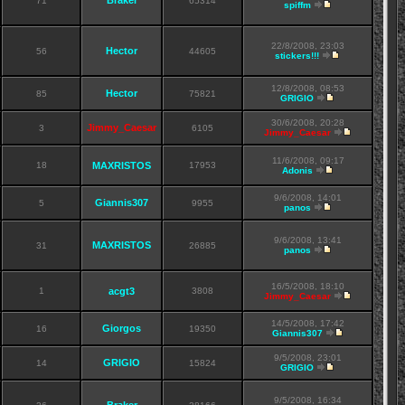
Braker
71
65314
spiffm
22/8/2008, 23:03
Hector
56
44605
stickers!!!
12/8/2008, 08:53
Hector
85
75821
GRIGIO
30/6/2008, 20:28
Jimmy_Caesar
3
6105
Jimmy_Caesar
11/6/2008, 09:17
18
MAXRISTOS
17953
Adonis
9/6/2008, 14:01
Giannis307
5
9955
panos
9/6/2008, 13:41
MAXRISTOS
31
26885
panos
16/5/2008, 18:10
1
acgt3
3808
Jimmy_Caesar
14/5/2008, 17:42
Giorgos
16
19350
Giannis307
9/5/2008, 23:01
GRIGIO
14
15824
GRIGIO
9/5/2008, 16:34