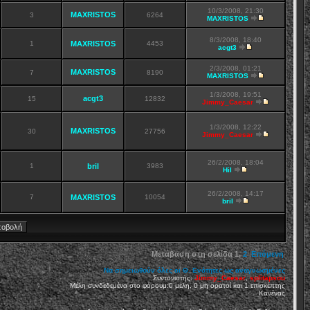
10/3/2008, 21:30
MAXRISTOS
3
6264
MAXRISTOS
8/3/2008, 18:40
1
MAXRISTOS
4453
acgt3
2/3/2008, 01:21
MAXRISTOS
7
8190
MAXRISTOS
1/3/2008, 19:51
acgt3
15
12832
Jimmy_Caesar
1/3/2008, 12:22
MAXRISTOS
30
27756
Jimmy_Caesar
26/2/2008, 18:04
1
bril
3983
Hil
26/2/2008, 14:17
7
MAXRISTOS
10054
bril
Μετάβαση στη σελίδα
1
,
2
Επόμενη
Να σημειωθούν όλες οι Θ. Ενότητες ως αναγνωσμένες
Συντονιστής:
Jimmy_Caesar
,
splitapsou
Μέλη συνδεδεμένα στο φόρουμ:0 μέλη, 0 μη ορατοί και 1 επισκέπτης
Κανένας