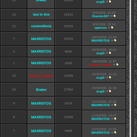
Braker
26
28166
acgt3
8/5/2008, 10:29
last in line
10
16451
Giannis307
8/5/2008, 10:14
caramellenia
12
15635
opterios
19/3/2008, 21:48
7
MAXRISTOS
10529
MAXRISTOS
19/3/2008, 15:41
MAXRISTOS
5
6690
acgt3
19/3/2008, 11:47
MAXRISTOS
1
4395
Jimmy_Caesar
15/3/2008, 21:23
10
Jimmy_Caesar
13499
acgt3
15/3/2008, 21:19
24
Braker
27684
acgt3
15/3/2008, 02:06
6
MAXRISTOS
9214
MAXRISTOS
12/3/2008, 19:07
9
MAXRISTOS
13088
MAXRISTOS
10/3/2008, 22:00
7
MAXRISTOS
8469
MAXRISTOS