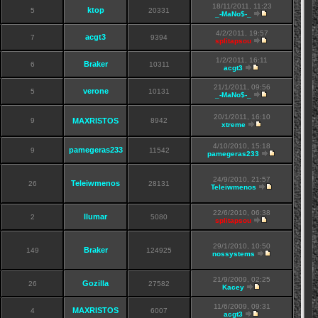
18/11/2011, 11:23
ktop
5
20331
_-MaNo$-_
4/2/2011, 19:57
acgt3
7
9394
splitapsou
1/2/2011, 16:11
Braker
6
10311
acgt3
21/1/2011, 09:56
verone
5
10131
_-MaNo$-_
20/1/2011, 16:10
9
MAXRISTOS
8942
xtreme
4/10/2010, 15:18
pamegeras233
9
11542
pamegeras233
24/9/2010, 21:57
Teleiwmenos
26
28131
Teleiwmenos
22/6/2010, 06:38
llumar
2
5080
splitapsou
29/1/2010, 10:50
Braker
149
124925
nossystems
21/9/2009, 02:25
Gozilla
26
27582
Kacey
11/6/2009, 09:31
MAXRISTOS
4
6007
acgt3