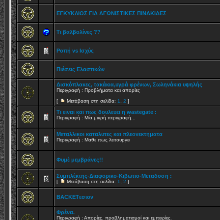
ΕΓΚΥΚΛΙΟΣ ΓΙΑ ΑΓΩΝΙΣΤΙΚΕΣ ΠΙΝΑΚΙΔΕΣ
Τι βαλβολίνες ??
Ροπή vs Ισχύς
Πιέσεις Ελαστικών
Δισκόπλακες, τακάκια,υγρά φρένων, Σωληνάκια υψηλής
Περιγραφή : Προβλήματα και απορίες
[
Μετάβαση στη σελίδα:
1
,
2
]
Τι ειναι και πως δουλευει η wastegate :
Περιγραφή : Μία μικρή περιγραφή...
Μεταλλικοι καταλυτες και πλεονεκτηματα
Περιγραφή : Μαθε πως λειτουργει
Φυμέ μεμβράνες!!
Συμπλέκτης-Διαφορικο-Κιβωτιο-Μεταδοση :
[
Μετάβαση στη σελίδα:
1
,
2
]
BACKETεσιον
Φρένα.
Περιγραφή : Απορίες, προβληματισμοί και εμπειρίες.