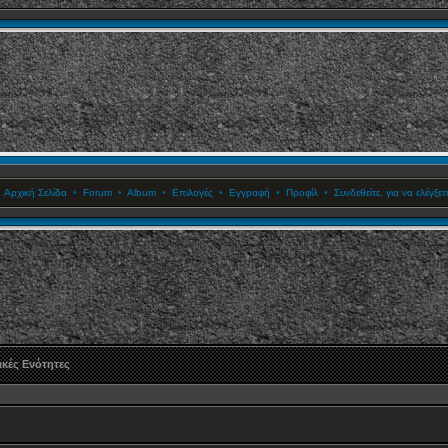
•
Αρχική Σελίδα
•
Forum
•
Album
•
Επιλογές
•
Εγγραφή
•
Προφίλ
•
Συνδεθείτε, για να ελέγξ
κές Ενότητες