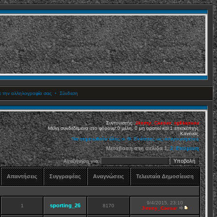
ετε την αλληλογραφία σας
•
Σύνδεση
Συντονιστής:
Jimmy_Caesar
,
splitapsou
Μέλη συνδεδεμένα στο φόρουμ:0 μέλη, 0 μη ορατοί και 1 επισκέπτης
Κανένας
Να σημειωθούν όλες οι Θ. Ενότητες ως αναγνωσμένες
Μετάβαση στη σελίδα
1
,
2
Επόμενη
Αναζήτηση για:
Απαντήσεις
Συγγραφέας
Αναγνώσεις
Τελευταία Δημοσίευση
9/4/2015, 23:10
sporting_26
1
8170
Jimmy_Caesar