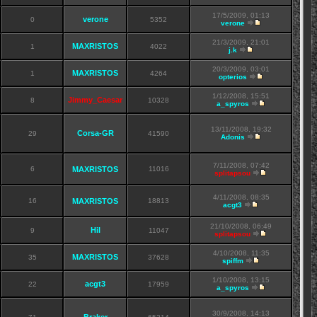
17/5/2009, 01:13
verone
0
5352
verone
21/3/2009, 21:01
MAXRISTOS
1
4022
j.k
20/3/2009, 03:01
MAXRISTOS
1
4264
opterios
1/12/2008, 15:51
Jimmy_Caesar
8
10328
a_spyros
13/11/2008, 19:32
Corsa-GR
29
41590
Adonis
7/11/2008, 07:42
6
MAXRISTOS
11016
splitapsou
4/11/2008, 08:35
16
MAXRISTOS
18813
acgt3
21/10/2008, 06:49
Hil
9
11047
splitapsou
4/10/2008, 11:35
MAXRISTOS
35
37628
spiffm
1/10/2008, 13:15
acgt3
22
17959
a_spyros
30/9/2008, 14:13