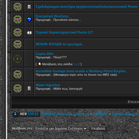
Σχεδιάγραμμα κινητήρα (μηχανολογικό/ηλεκτρολoγικό) Punto
Ενισχυτικό Βενζίνης.
Περιγραφή : Προτείνετε κάποιο...
Τεχνικά Χαρακτηρηστικά Punto GT
ΜΠΑΡΑ ΘΟΛΩΝ το ερωτημα.
Cupra 20vt
Περιγραφή : Πόσα???
[
Μετάβαση στη σελίδα:
1
,
2
]
Incredible footage from inside a Working Petrol Engine.
Περιγραφή : (Μεταφορα topic απο το forum του MR2 club)
Water Injection
Περιγραφή : Μάθε πως λειτουργέι
Επισκ
TARMAC Δημόσια Συζήτηση
»
CARMAC
»
Τεχνικά Θέματα
Μετάβαση στη: