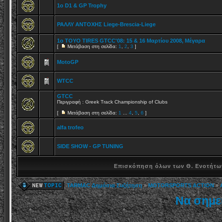
1o D1 & GP Trophy
ΡΑΛΛΥ ΑΝΤΟΧΗΣ Liege-Brescia-Liege
1ο TOYO TIRES GTCC'08: 15 & 16 Μαρτίου 2008, Μέγαρα
[
Μετάβαση στη σελίδα:
1
,
2
,
3
]
MotoGP
WTCC
GTCC
Περιγραφή : Greek Track Championship of Clubs
[
Μετάβαση στη σελίδα:
1
...
4
,
5
,
6
]
alfa trofeo
SIDE SHOW - GP TUNING
Επισκόπηση όλων των Θ. Ενοτήτων
TARMAC Δημόσια Συζήτηση
»
MOTORSPORTS ACTION
»
Να σημε