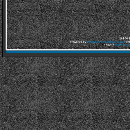
26806
Ε
Powered by
phpBB2
Plus
,
phpBB Styles
an
FI Theme ::
Mods and C