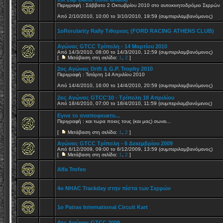
Περιγραφή : Σάββατο 2 Οκτωβρίου 2010 στο αυτοκινητοδρόμιο Σερρών
Από 2/10/2010, 10:00 το 3/10/2010, 19:59 (συμπεριλαμβανόμενος)
1οRerularity Rally Τιθορεας (FORD RACING ATHENS CLUB)
Αγώνας GTCC Τρίπολη - 14 Μαρτίου 2010
Από 14/3/2010, 08:00 το 14/3/2010, 12:59 (συμπεριλαμβανόμενος)
[
Μετάβαση στη σελίδα:
1
,
2
]
2ος Αγώνας Drift & G.P. Trophy 2010
Περιγραφή : Τετάρτη 14 Απριλίου 2010
Από 14/4/2010, 16:00 το 14/4/2010, 20:59 (συμπεριλαμβανόμενος)
2ος Αγώνας GTCC'10 - Τρίπολη 18 Απριλίου
Από 18/4/2010, 07:00 το 18/4/2010, 11:59 (συμπεριλαμβανόμενος)
Εγινε το αναποφευκτο...
Περιγραφή : και τωρα ποιος τους (και μας) σωνει...
[
Μετάβαση στη σελίδα:
1
,
2
]
Αγώνας GTCC Τρίπολη - 6 Δεκεμβρίου 2009
Από 6/12/2009, 09:00 το 6/12/2009, 13:59 (συμπεριλαμβανόμενος)
[
Μετάβαση στη σελίδα:
1
,
2
]
Alfa Trofeo
4ο NHAC Trackday στην πίστα των Σερρών
1ο Patras International Circuit Kart
4ος Αγώνας GTCC 2009