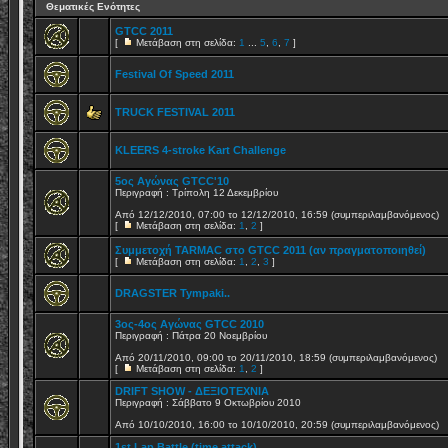
Θεματικές Ενότητες
GTCC 2011
[
Μετάβαση στη σελίδα:
1
...
5
,
6
,
7
]
Festival Of Speed 2011
TRUCK FESTIVAL 2011
KLEERS 4-stroke Kart Challenge
5ος Αγώνας GTCC'10
Περιγραφή : Τρίπολη 12 Δεκεμβρίου
Από 12/12/2010, 07:00 το 12/12/2010, 16:59 (συμπεριλαμβανόμενος)
[
Μετάβαση στη σελίδα:
1
,
2
]
Συμμετοχή TARMAC στο GTCC 2011 (αν πραγματοποιηθεί)
[
Μετάβαση στη σελίδα:
1
,
2
,
3
]
DRAGSTER Tympaki..
3ος-4ος Αγώνας GTCC 2010
Περιγραφή : Πάτρα 20 Νοεμβρίου
Από 20/11/2010, 09:00 το 20/11/2010, 18:59 (συμπεριλαμβανόμενος)
[
Μετάβαση στη σελίδα:
1
,
2
]
DRIFT SHOW - ΔΕΞΙΟΤΕΧΝΙΑ
Περιγραφή : Σάββατο 9 Οκτωβρίου 2010
Από 10/10/2010, 16:00 το 10/10/2010, 20:59 (συμπεριλαμβανόμενος)
1st Lap Battle (time attack)