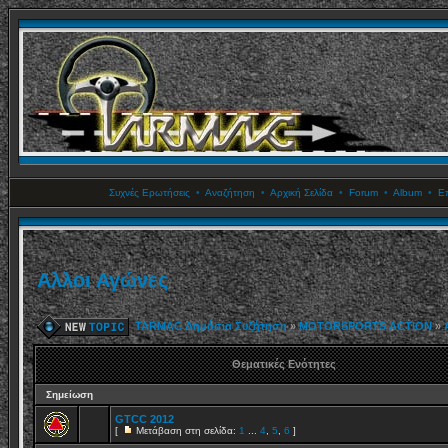
Συχνές Ερωτήσεις
•
Αναζήτηση
•
Αρχική Σελίδα
•
Forum
•
Album
•
Επ
Αλλοι Αγώνες
TARMAC Δημόσια Συζήτηση
»
MOTORSPORTS ACTION
»
Θεματικές Ενότητες
Σημείωση
GTCC 2012
[
Μετάβαση στη σελίδα:
1
...
4
,
5
,
6
]