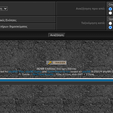
Αναζήτηση πριν από:
ικές Ενότητες
Ταξινόμηση κατά:
τήρων δημοσιεύματος
26705
Επιθέσεις που εμποδίζονται
red by
phpBB2
Plus
,
phpBB Styles
and
Kostenloses Forum
based on
phpBB
© 2001/6 phpBB 
FI Theme ::
Mods and Credits
:: Όλες οι Ώρες είναι GMT + 2 Ώρες