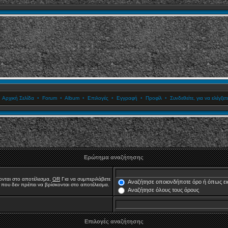
•
Αρχική Σελίδα
•
Forum
•
Album
•
Επιλογές
•
Εγγραφή
•
Προφίλ
•
Συνδεθείτε, για να ελέγξ
Ερώτημα αναζήτησης
κονται στο αποτέλεσμα,
OR
Για να συμπεριλάβετε
Αναζήτησε οποιονδήποτε όρο ή όπως ει
ς που δεν πρέπει να βρίσκονται στο αποτέλεσμα.
Αναζήτησε όλους τους όρους
Επιλογές αναζήτησης