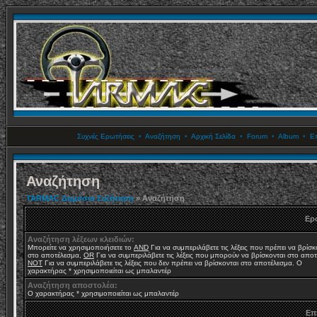
Συχνές Ερωτήσεις
•
Αναζήτηση
•
Αρχική Σελίδα
•
Forum
•
Album
•
Επ
Αναζήτηση
TARMAC Δημόσια Συζήτηση
» Αναζήτηση
Ερ
Αναζήτηση λέξεων κλειδιών:
Μπορείτε να χρησιμοποιήσετε το
AND
Για να συμπεριλάβετε τις λέξεις που πρέπει να βρίσκ
στο αποτέλεσμα,
OR
Για να συμπεριλάβετε τις λέξεις που μπορούν να βρίσκονται στο απο
NOT
Για να συμπεριλάβετε τις λέξεις που δεν πρέπει να βρίσκονται στο αποτέλεσμα. Ο
χαρακτήρας * χρησιμοποιείται ως μπαλαντέρ
Αναζήτηση αποστολέα:
Ο χαρακτήρας * χρησιμοποιείται ως μπαλαντέρ
Επ