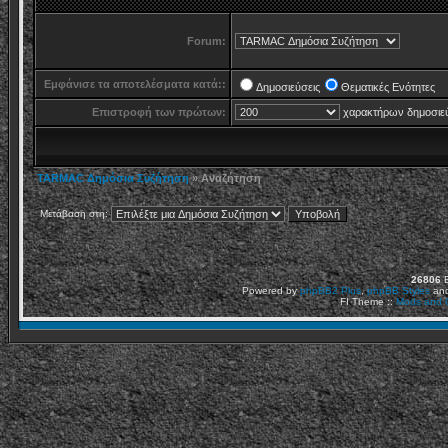
Forum:
Εμφάνισε τα αποτελέσματα κατά::
Δημοσιεύσεις
Θεματικές Ενότητες
Επιστροφή των πρώτων:
χαρακτήρων δημοσιε
TARMAC Δημόσια Συζήτηση
» Αναζήτηση
Μετάβαση στη:
26806
Ε
Powered by
phpBB2
Plus
,
phpBB Styles
an
FI Theme ::
Mods and C