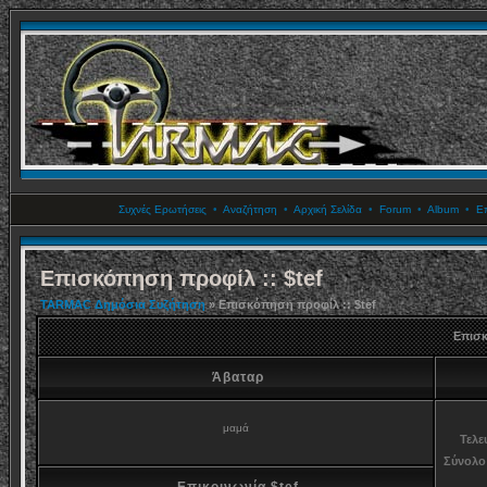
Συχνές Ερωτήσεις
•
Αναζήτηση
•
Αρχική Σελίδα
•
Forum
•
Album
•
Επ
Επισκόπηση προφίλ :: $tef
TARMAC Δημόσια Συζήτηση
» Επισκόπηση προφίλ :: $tef
Επισκ
Άβαταρ
μαμά
Τελε
Σύνολο