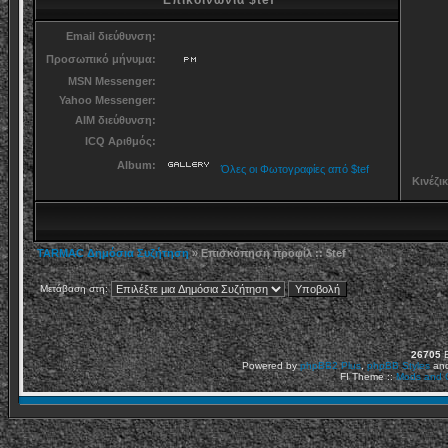
Επικοινωνία $tef
Email διεύθυνση:
Προσωπικό μήνυμα:
MSN Messenger:
Yahoo Messenger:
AIM διεύθυνση:
ICQ Αριθμός:
Album:
Όλες οι Φωτογραφίες από $tef
Κινέζι
TARMAC Δημόσια Συζήτηση
» Επισκόπηση προφίλ :: $tef
Μετάβαση στη:
26705
Ε
Powered by
phpBB2
Plus
,
phpBB Styles
an
FI Theme ::
Mods and C