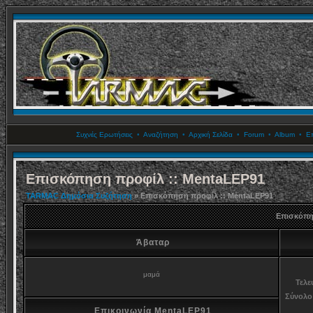
Συχνές Ερωτήσεις
•
Αναζήτηση
•
Αρχική Σελίδα
•
Forum
•
Album
•
Επ
Επισκόπηση προφίλ :: MentaLEP91
TARMAC Δημόσια Συζήτηση
» Επισκόπηση προφίλ :: MentaLEP91
Επισκόπη
Άβαταρ
μαμά
Τελε
Σύνολο
Επικοινωνία MentaLEP91