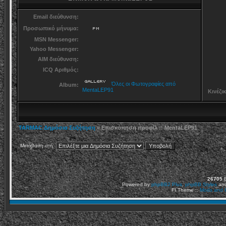
Email διεύθυνση:
Προσωπικό μήνυμα:
MSN Messenger:
Yahoo Messenger:
AIM διεύθυνση:
ICQ Αριθμός:
Όλες οι Φωτογραφίες από
Album:
MentaLEP91
Κινέζι
TARMAC Δημόσια Συζήτηση
» Επισκόπηση προφίλ :: MentaLEP91
Μετάβαση στη:
26705
Ε
Powered by
phpBB2
Plus
,
phpBB Styles
an
FI Theme ::
Mods and C