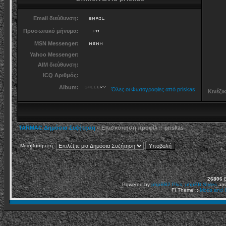
Email διεύθυνση:
Προσωπικό μήνυμα:
MSN Messenger:
Yahoo Messenger:
AIM διεύθυνση:
ICQ Αριθμός:
Album:
Όλες οι Φωτογραφίες από priskas
Κινέζι
TARMAC Δημόσια Συζήτηση
» Επισκόπηση προφίλ :: priskas
Μετάβαση στη:
26806
Ε
Powered by
phpBB2
Plus
,
phpBB Styles
an
FI Theme ::
Mods and C