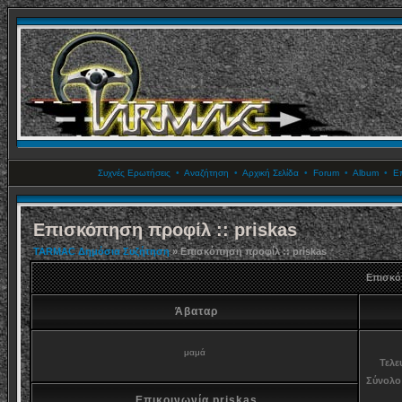
Συχνές Ερωτήσεις
•
Αναζήτηση
•
Αρχική Σελίδα
•
Forum
•
Album
•
Επ
Επισκόπηση προφίλ :: priskas
TARMAC Δημόσια Συζήτηση
» Επισκόπηση προφίλ :: priskas
Επισκό
Άβαταρ
μαμά
Τελε
Σύνολο
Επικοινωνία priskas