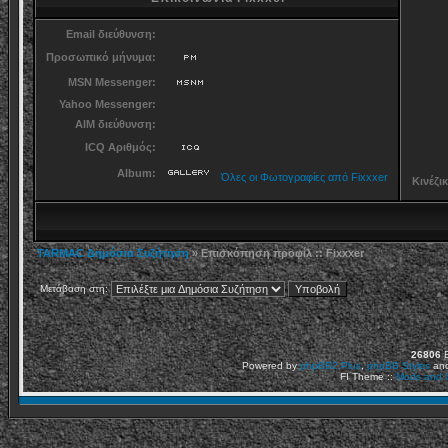
Email διεύθυνση:
Προσωπικό μήνυμα:
MSN Messenger:
Yahoo Messenger:
AIM διεύθυνση:
ICQ Αριθμός:
Album:
Όλες οι Φωτογραφίες από Fixxxer
Κινέζι
TARMAC Δημόσια Συζήτηση
» Επισκόπηση προφίλ :: Fixxxer
Μετάβαση στη:
26806
Ε
Powered by
phpBB2
Plus
,
phpBB Styles
an
FI Theme ::
Mods and C