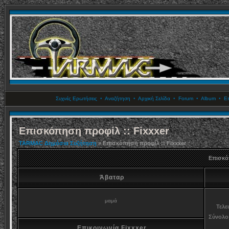
Συχνές Ερωτήσεις
•
Αναζήτηση
•
Αρχική Σελίδα
•
Forum
•
Album
•
Επ
Επισκόπηση προφίλ :: Fixxxer
TARMAC Δημόσια Συζήτηση
» Επισκόπηση προφίλ :: Fixxxer
Επισκό
Άβαταρ
μαμά
Τελε
Σύνολο
Επικοινωνία Fixxxer