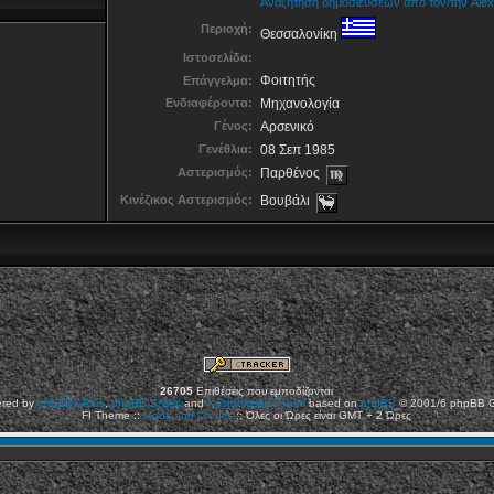
Αναζήτηση δημοσιεύσεων από τον/την Alex
Περιοχή:
Θεσσαλονίκη
Ιστοσελίδα:
Φοιτητής
Επάγγελμα:
Ενδιαφέροντα:
Μηχανολογία
Γένος:
Αρσενικό
Γενέθλια:
08 Σεπ 1985
Αστερισμός:
Παρθένος
Κινέζικος Αστερισμός:
Βουβάλι
26705
Επιθέσεις που εμποδίζονται
red by
phpBB2
Plus
,
phpBB Styles
and
Kostenloses Forum
based on
phpBB
© 2001/6 phpBB 
FI Theme ::
Mods and Credits
:: Όλες οι Ώρες είναι GMT + 2 Ώρες