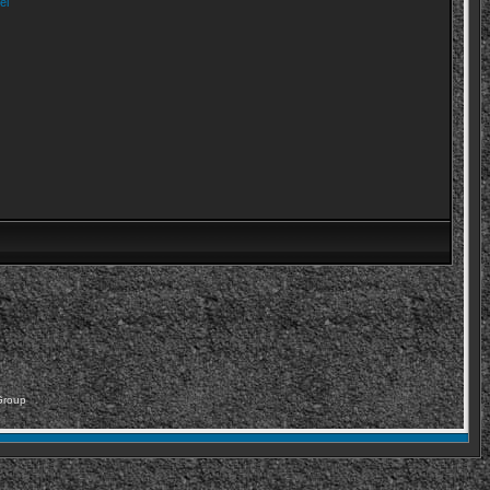
el
Group