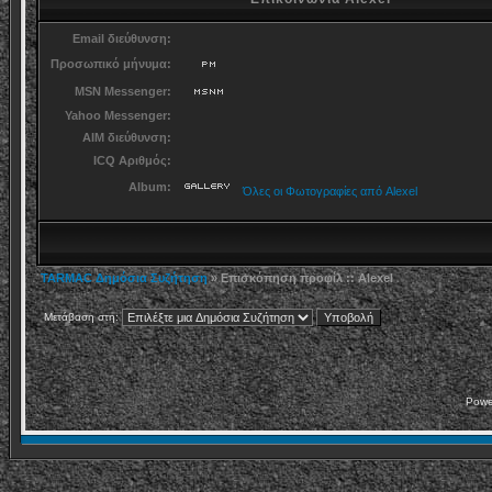
Email διεύθυνση:
Προσωπικό μήνυμα:
MSN Messenger:
Yahoo Messenger:
AIM διεύθυνση:
ICQ Αριθμός:
Album:
Όλες οι Φωτογραφίες από Alexel
TARMAC Δημόσια Συζήτηση
» Επισκόπηση προφίλ :: Alexel
Μετάβαση στη:
Powe