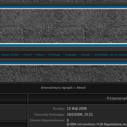
•
Αρχική Σελίδα
•
Forum
•
Album
•
Επιλογές
•
Εγγραφή
•
Προφίλ
•
Συνδεθείτε, για να ελέγξ
Επισκόπηση προφίλ :: Alexel
Πληροφορίε
15 Φεβ 2006
Ένταξη:
16/2/2006, 15:21
Τελευταία Επίσκεψη:
Σύνολο δημοσιεύσεων:
0
[0.00% επί συνόλου / 0.00 δημοσιεύσεις αν