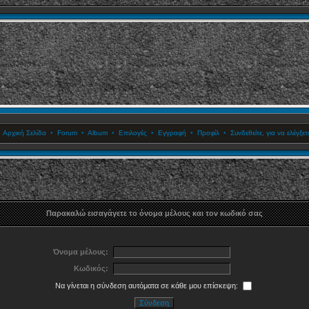
•
Αρχική Σελίδα
•
Forum
•
Album
•
Επιλογές
•
Εγγραφή
•
Προφίλ
•
Συνδεθείτε, για να ελέγξ
Παρακαλώ εισαγάγετε το όνομα μέλους και τον κωδικό σας
Όνομα μέλους:
Κωδικός:
Να γίνεται η σύνδεση αυτόματα σε κάθε μου επίσκεψη: