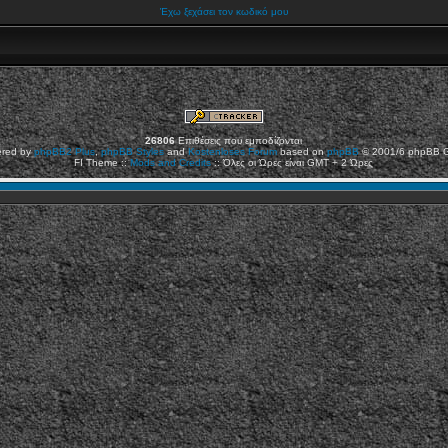
Έχω ξεχάσει τον κωδικό μου
26806
Επιθέσεις που εμποδίζονται
red by
phpBB2
Plus
,
phpBB Styles
and
Kostenloses Forum
based on
phpBB
© 2001/6 phpBB 
FI Theme ::
Mods and Credits
:: Όλες οι Ώρες είναι GMT + 2 Ώρες