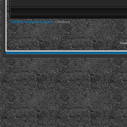
TARMAC Δημόσια Συζήτηση
» Σύνδεση
Powe