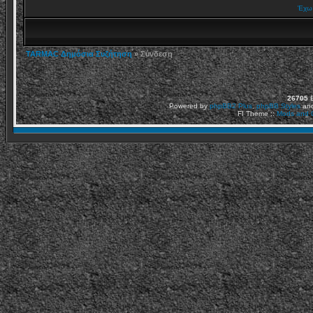
Έχω 
TARMAC Δημόσια Συζήτηση
» Σύνδεση
26705
Ε
Powered by
phpBB2
Plus
,
phpBB Styles
an
FI Theme ::
Mods and C