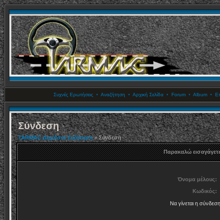
Συχνές Ερωτήσεις
•
Αναζήτηση
•
Αρχική Σελίδα
•
Forum
•
Album
•
Επ
Σύνδεση
TARMAC Δημόσια Συζήτηση
» Σύνδεση
Παρακαλώ εισαγάγετε
Όνομα μέλους:
Κωδικός:
Να γίνεται η σύνδεσ