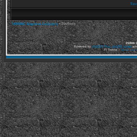
Έχω 
TARMAC Δημόσια Συζήτηση
» Σύνδεση
26806
Ε
Powered by
phpBB2
Plus
,
phpBB Styles
an
FI Theme ::
Mods and C