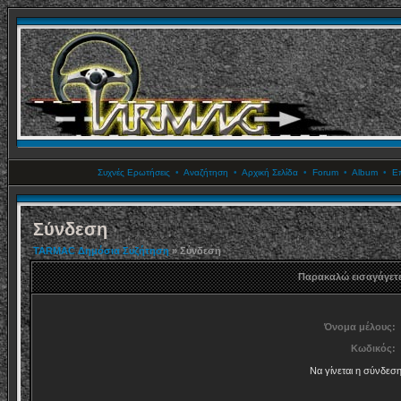
Συχνές Ερωτήσεις
•
Αναζήτηση
•
Αρχική Σελίδα
•
Forum
•
Album
•
Επ
Σύνδεση
TARMAC Δημόσια Συζήτηση
» Σύνδεση
Παρακαλώ εισαγάγετε
Όνομα μέλους:
Κωδικός:
Να γίνεται η σύνδεσ