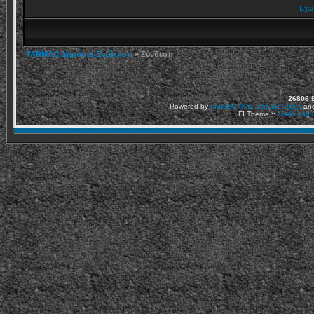
Έχω 
TARMAC Δημόσια Συζήτηση
» Σύνδεση
26806
Ε
Powered by
phpBB2
Plus
,
phpBB Styles
an
FI Theme ::
Mods and C