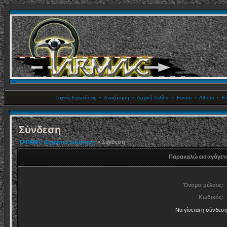
Συχνές Ερωτήσεις
•
Αναζήτηση
•
Αρχική Σελίδα
•
Forum
•
Album
•
Επ
Σύνδεση
TARMAC Δημόσια Συζήτηση
» Σύνδεση
Παρακαλώ εισαγάγετε
Όνομα μέλους:
Κωδικός:
Να γίνεται η σύνδεσ