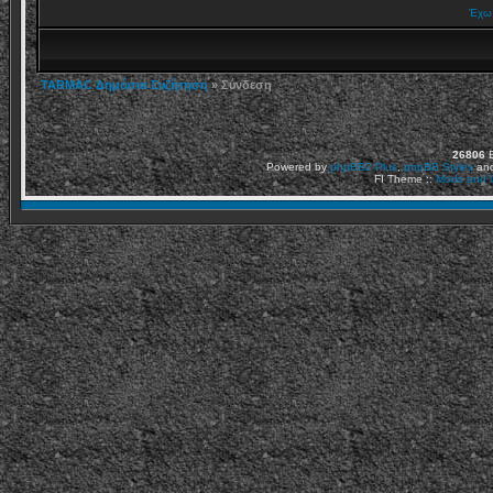
Έχω 
TARMAC Δημόσια Συζήτηση
» Σύνδεση
26806
Ε
Powered by
phpBB2
Plus
,
phpBB Styles
an
FI Theme ::
Mods and C