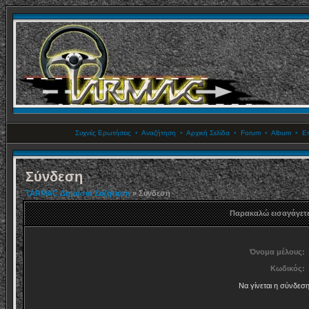
Συχνές Ερωτήσεις
•
Αναζήτηση
•
Αρχική Σελίδα
•
Forum
•
Album
•
Επ
Σύνδεση
TARMAC Δημόσια Συζήτηση
» Σύνδεση
Παρακαλώ εισαγάγετε
Όνομα μέλους:
Κωδικός:
Να γίνεται η σύνδεσ