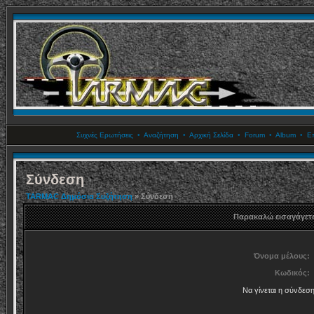
Συχνές Ερωτήσεις
•
Αναζήτηση
•
Αρχική Σελίδα
•
Forum
•
Album
•
Επ
Σύνδεση
TARMAC Δημόσια Συζήτηση
» Σύνδεση
Παρακαλώ εισαγάγετε
Όνομα μέλους:
Κωδικός:
Να γίνεται η σύνδεσ