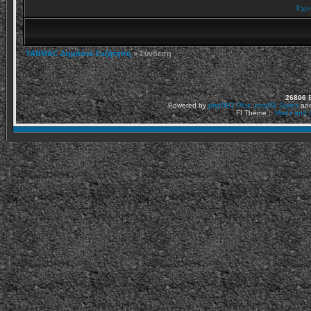
Έχω 
TARMAC Δημόσια Συζήτηση
» Σύνδεση
26806
Ε
Powered by
phpBB2
Plus
,
phpBB Styles
an
FI Theme ::
Mods and C