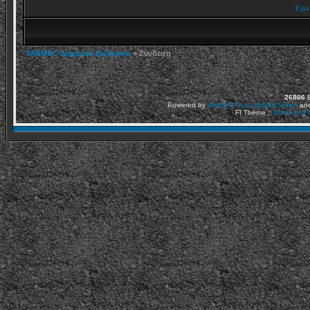
Έχω 
TARMAC Δημόσια Συζήτηση
» Σύνδεση
26806
Ε
Powered by
phpBB2
Plus
,
phpBB Styles
an
FI Theme ::
Mods and C