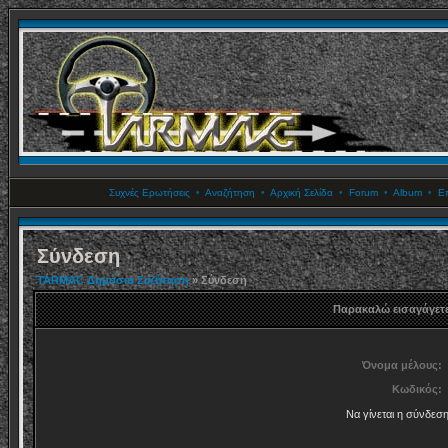
Συχνές Ερωτήσεις
•
Αναζήτηση
•
Αρχική Σελίδα
•
Forum
•
Album
•
Επ
Σύνδεση
TARMAC Δημόσια Συζήτηση
» Σύνδεση
Παρακαλώ εισαγάγετε
Όνομα μέλους:
Κωδικός:
Να γίνεται η σύνδεσ