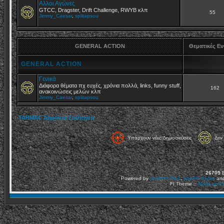
Αλλοι Αγώνες
GTCC, Dragster, Drift Challenge, RWYB κλπ
55
Jimmy_Caesar
,
splitapsou
GENERAL ACTION
Θεματικές Ε
GENERAL ACTION
Γενικά
Διάφορα θέματα πχ ευχές, χρόνια πολλά, links, funny stuff,
162
ανακοινώσεις μελών κλπ
Jimmy_Caesar
,
splitapsou
TARMAC Δημόσια Συζήτηση
Υπάρχουν νέες δημοσιεύσεις
Δεν 
26705
Ε
Powered by
phpBB2
Plus
,
phpBB Styles
an
FI Theme ::
Mods and C