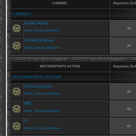
CARMAC
Θεματικές Εν
CARMAC
Τεχνικά Θέματα
73
Jimmy_Caesar
,
splitapsou
Αυτοκίνητα Μελών
27
Jimmy_Caesar
,
splitapsou
MOTORSPORTS ACTION
Θεματικές Εν
MOTORSPORTS ACTION
Ελληνικοί Αγώνες
37
Jimmy_Caesar
,
splitapsou
WRC
23
Jimmy_Caesar
,
splitapsou
F1
67
Jimmy_Caesar
,
splitapsou