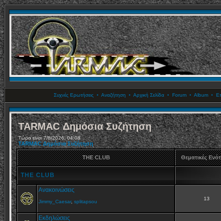
Συχνές Ερωτήσεις
•
Αναζήτηση
•
Αρχική Σελίδα
•
Forum
•
Album
•
Επ
TARMAC Δημόσια Συζήτηση
Τώρα είναι 7/8/2026, 04:08
TARMAC Δημόσια Συζήτηση
THE CLUB
Θεματικές Ενό
THE CLUB
Ανακοινώσεις
13
Jimmy_Caesar
,
splitapsou
Εκδηλώσεις