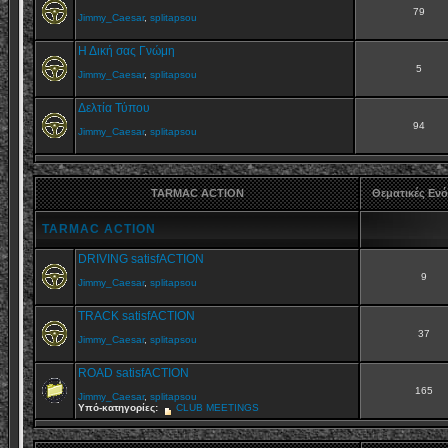
79
Jimmy_Caesar
,
splitapsou
Η Δική σας Γνώμη
5
Jimmy_Caesar
,
splitapsou
Δελτία Τύπου
94
Jimmy_Caesar
,
splitapsou
TARMAC ACTION
Θεματικές Εν
TARMAC ACTION
DRIVING satisfACTION
9
Jimmy_Caesar
,
splitapsou
TRACK satisfACTION
37
Jimmy_Caesar
,
splitapsou
ROAD satisfACTION
165
Jimmy_Caesar
,
splitapsou
Υπό-κατηγορίες:
CLUB MEETINGS