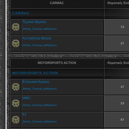
CARMAC
Θεματικές Εν
CARMAC
Τεχνικά Θέματα
73
Jimmy_Caesar
,
splitapsou
Αυτοκίνητα Μελών
27
Jimmy_Caesar
,
splitapsou
MOTORSPORTS ACTION
Θεματικές Εν
MOTORSPORTS ACTION
Ελληνικοί Αγώνες
37
Jimmy_Caesar
,
splitapsou
WRC
23
Jimmy_Caesar
,
splitapsou
F1
67
Jimmy_Caesar
,
splitapsou