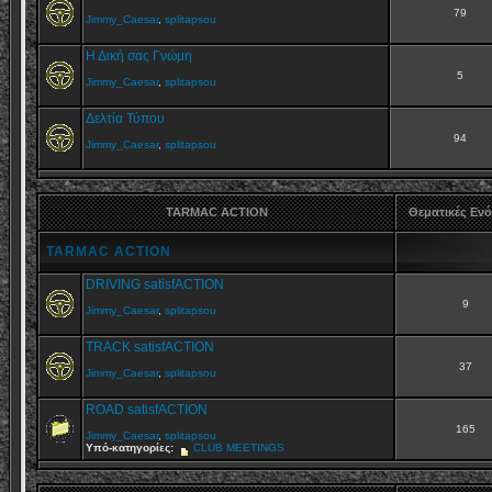
79
Jimmy_Caesar
,
splitapsou
Η Δική σας Γνώμη
5
Jimmy_Caesar
,
splitapsou
Δελτία Τύπου
94
Jimmy_Caesar
,
splitapsou
TARMAC ACTION
Θεματικές Εν
TARMAC ACTION
DRIVING satisfACTION
9
Jimmy_Caesar
,
splitapsou
TRACK satisfACTION
37
Jimmy_Caesar
,
splitapsou
ROAD satisfACTION
165
Jimmy_Caesar
,
splitapsou
Υπό-κατηγορίες:
CLUB MEETINGS