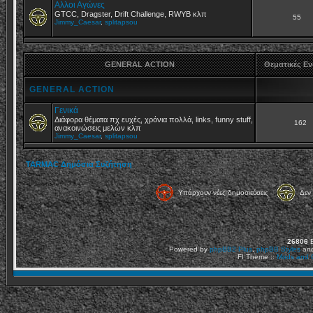
Αλλοι Αγώνες
GTCC, Dragster, Drift Challenge, RWYB κλπ
55
Jimmy_Caesar
,
splitapsou
GENERAL ACTION
Θεματικές Ε
GENERAL ACTION
Γενικά
Διάφορα θέματα πχ ευχές, χρόνια πολλά, links, funny stuff,
162
ανακοινώσεις μελών κλπ
Jimmy_Caesar
,
splitapsou
TARMAC Δημόσια Συζήτηση
Υπάρχουν νέες δημοσιεύσεις
Δεν 
26806
Ε
Powered by
phpBB2
Plus
,
phpBB Styles
an
FI Theme ::
Mods and C