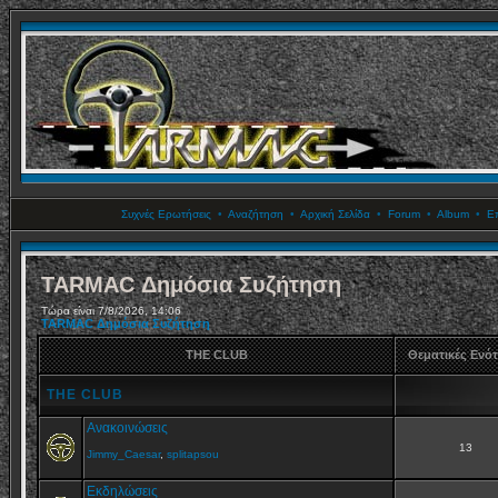
Συχνές Ερωτήσεις
•
Αναζήτηση
•
Αρχική Σελίδα
•
Forum
•
Album
•
Επ
TARMAC Δημόσια Συζήτηση
Τώρα είναι 7/8/2026, 14:06
TARMAC Δημόσια Συζήτηση
THE CLUB
Θεματικές Ενό
THE CLUB
Ανακοινώσεις
13
Jimmy_Caesar
,
splitapsou
Εκδηλώσεις