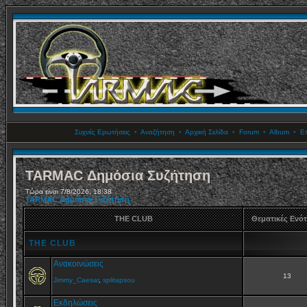
Συχνές Ερωτήσεις
•
Αναζήτηση
•
Αρχική Σελίδα
•
Forum
•
Album
•
Επ
TARMAC Δημόσια Συζήτηση
Τώρα είναι 7/8/2026, 18:38
TARMAC Δημόσια Συζήτηση
THE CLUB
Θεματικές Ενό
THE CLUB
Ανακοινώσεις
13
Jimmy_Caesar
,
splitapsou
Εκδηλώσεις