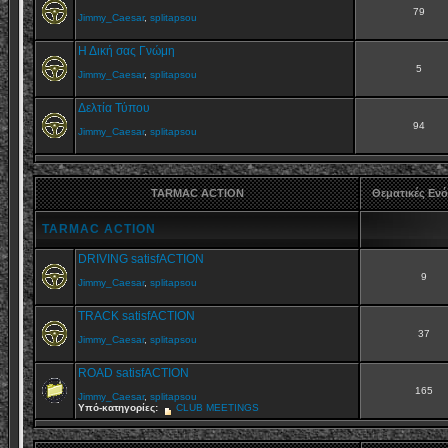
79
Jimmy_Caesar
,
splitapsou
Η Δική σας Γνώμη
5
Jimmy_Caesar
,
splitapsou
Δελτία Τύπου
94
Jimmy_Caesar
,
splitapsou
TARMAC ACTION
Θεματικές Εν
TARMAC ACTION
DRIVING satisfACTION
9
Jimmy_Caesar
,
splitapsou
TRACK satisfACTION
37
Jimmy_Caesar
,
splitapsou
ROAD satisfACTION
165
Jimmy_Caesar
,
splitapsou
Υπό-κατηγορίες:
CLUB MEETINGS