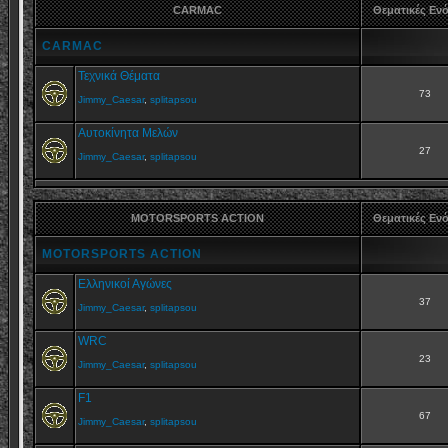
CARMAC
Θεματικές Εν
CARMAC
Τεχνικά Θέματα
73
Jimmy_Caesar
,
splitapsou
Αυτοκίνητα Μελών
27
Jimmy_Caesar
,
splitapsou
MOTORSPORTS ACTION
Θεματικές Εν
MOTORSPORTS ACTION
Ελληνικοί Αγώνες
37
Jimmy_Caesar
,
splitapsou
WRC
23
Jimmy_Caesar
,
splitapsou
F1
67
Jimmy_Caesar
,
splitapsou