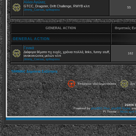
Αλλοι Αγώνες
GTCC, Dragster, Drift Challenge, RWYB κλπ
55
Jimmy_Caesar
,
splitapsou
GENERAL ACTION
Θεματικές Ε
GENERAL ACTION
Γενικά
Διάφορα θέματα πχ ευχές, χρόνια πολλά, links, funny stuff,
162
ανακοινώσεις μελών κλπ
Jimmy_Caesar
,
splitapsou
TARMAC Δημόσια Συζήτηση
Υπάρχουν νέες δημοσιεύσεις
Δεν 
26806
Ε
Powered by
phpBB2
Plus
,
phpBB Styles
an
FI Theme ::
Mods and C