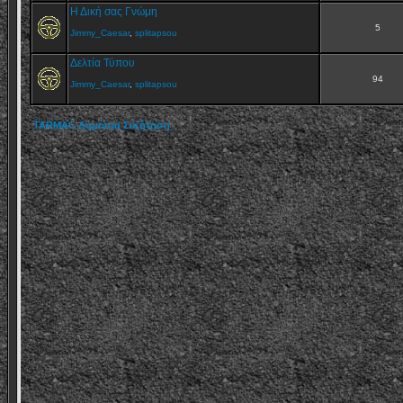
Η Δική σας Γνώμη
5
Jimmy_Caesar
,
splitapsou
Δελτία Τύπου
94
Jimmy_Caesar
,
splitapsou
TARMAC Δημόσια Συζήτηση