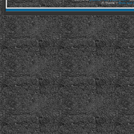
FI Theme ::
Mods and C