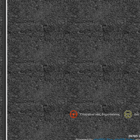
Υπάρχουν νέες δημοσιεύσεις
Δεν 
26705
Ε
Powered by
phpBB2
Plus
,
phpBB Styles
an