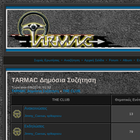
Συχνές Ερωτήσεις
•
Αναζήτηση
•
Αρχική Σελίδα
•
Forum
•
Album
•
Επ
TARMAC Δημόσια Συζήτηση
Τώρα είναι 6/8/2026, 01:32
TARMAC Δημόσια Συζήτηση
THE CLUB
»
THE CLUB
Θεματικές Ενό
Ανακοινώσεις
13
Jimmy_Caesar
,
splitapsou
Εκδηλώσεις
79
Jimmy_Caesar
,
splitapsou