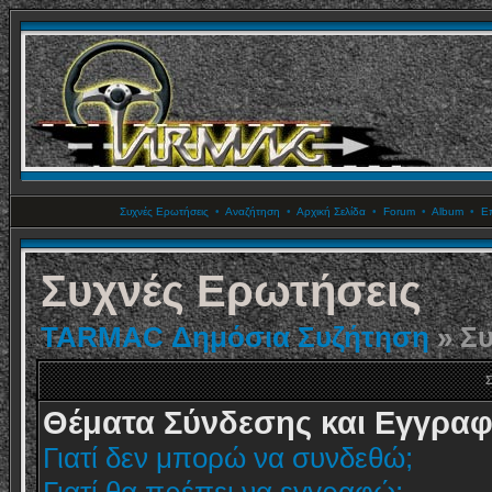
Συχνές Ερωτήσεις
•
Αναζήτηση
•
Αρχική Σελίδα
•
Forum
•
Album
•
Επ
Συχνές Ερωτήσεις
TARMAC Δημόσια Συζήτηση
» Συ
Σ
Θέματα Σύνδεσης και Εγγρα
Γιατί δεν μπορώ να συνδεθώ;